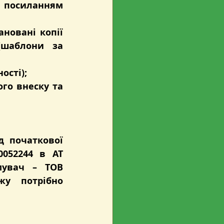
про порядок акредитації за посиланням 
новані копії 
(шаблони за 
ості);
го внеску та 
д початкової 
0052244
 в 
АТ 
увач – ТОВ 
у потрібно 