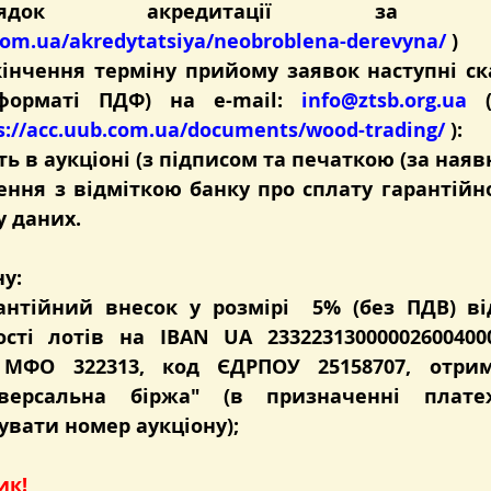
com.ua/akredytatsiya/neobroblena-derevyna/
 )
інчення терміну прийому заявок наступні ска
форматі ПДФ) на e-mail: 
info@ztsb.org.ua
 
s://acc.uub.com.ua/documents/wood-trading/
 ):
ть в аукціоні (з підписом та печаткою (за наявн
ення з відміткою банку про сплату гарантійно
у даних.
у:
антійний внесок
 у розмірі  
5%
 (без ПДВ) ві
тості лотів на 
IBAN UA 
23322313000002600400
 МФО 
322313
, код ЄДРПОУ 25158707, отрим
іверсальна біржа" (в призначенні платеж
увати номер аукціону);
ик!