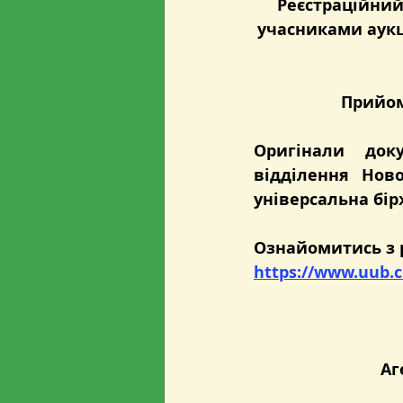
Реєстраційний 
учасниками аукці
Прийом 
Оригінали док
відділення Нов
універсальна бір
Ознайомитись з 
https://www.uub.c
Аг