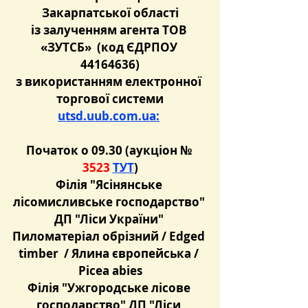
Закарпатської області
із залученням агента ТОВ 
«ЗУТСБ»  (код ЄДРПОУ 
44164636)
з використанням електронної 
торгової системи
utsd.uub.com.ua:
Початок о 09.30 (аукціон № 
3523 
ТУТ
)
Філія "Ясінянське 
лісомисливське господарство" 
ДП "Ліси України" 
Пиломатеріал обрізний / Edged 
timber  / Ялина європейська / 
Picea abies
Філія "Ужгородське лісове 
господарство" ДП "Ліси 