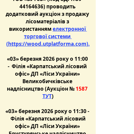
44164636) проводить 
додатковий аукціон з продажу 
лісоматеріалів з 
використанням 
електронної 
торгової системи 
(
https://wood.utplatforma.com
).
«03» березня 2026 року о 11:00 
-  Філія «Карпатський лісовий 
офіс» ДП «Ліси України» 
Великобичківське 
надлісництво (Аукціон № 
1587
ТУТ
)
«03» березня 2026 року о 11:30 - 
 Філія «Карпатський лісовий 
офіс» ДП «Ліси України» 
Брустурянське надлісництво 