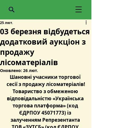
25 лют.
03 березня відбудеться
додатковий аукціон з
продажу
лісоматеріалів
Оновлено:
26 лют.
Шановні учасники торгової 
сесії з продажу лісоматеріалів!
Товариство з обмеженою 
відповідальністю «Українська 
торгова платформа» (код 
ЄДРПОУ 45071773) із 
залученням Репрезентанта 
ТОВ «ЗУТСБ» (код ЄДРПОУ 