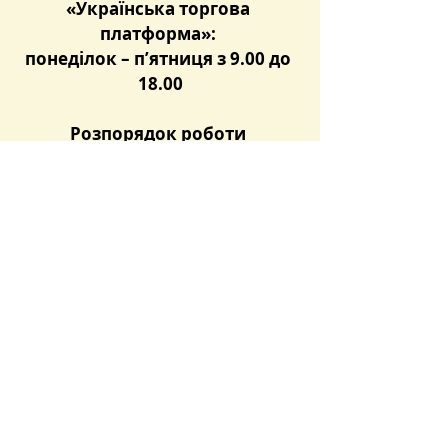
«Українська торгова 
платформа»: 
понеділок – п’ятниця з 9.00 до 
18.00
Розпорядок роботи 
Репрезентанта ТОВ «ЗУТСБ»: 
понеділок – четвер з 9.00 до 
18.00, 
п’ятниця – з 9.00 до 17.00 
Останні пости
Дивитися всі