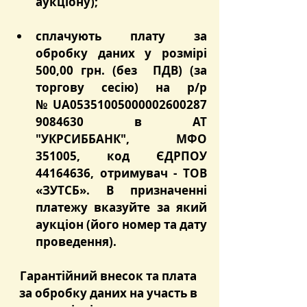
аукціону);
сплачують плату за 
обробку даних у розмірі 
500,00 грн. (без  ПДВ) (за 
торгову сесію) на р/р 
№ UA05351005000002600287
9084630 в АТ 
"УКРСИББАНК", МФО 
351005, код ЄДРПОУ 
44164636, отримувач - ТОВ 
«ЗУТСБ». В призначенні 
платежу вказуйте за який 
аукціон (його номер та дату 
проведення).
Гарантійний внесок та плата 
за обробку даних на участь в 