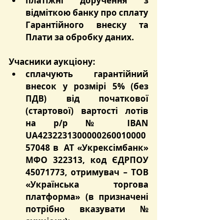
платіжні доручення з 
відміткою банку про сплату 
Гарантійного внеску та 
Плати за обробку даних.
Учасники аукціону:
сплачують гарантійний 
внесок у розмірі 5% (без 
ПДВ) від початкової 
(стартової) вартості лотів 
на р/р № IBAN 
UA4232231300000260010000
57048 в  АТ «Укрексімбанк» 
МФО 322313, код ЄДРПОУ 
45071773, отримувач – ТОВ 
«Українська торгова 
платформа» (в призначені 
потрібно вказувати № 