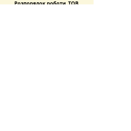
Розпорядок роботи  ТОВ 
«Українська торгова 
платформа»:
понеділок – п’ятниця з 9.00 до 
18.00
 Розпорядок роботи 
Репрезентанта ТОВ «ЗУТСБ»:
понеділок – четвер з 9.00 до 
18.00,
п’ятниця – з 9.00 до 17.00
Останні пости
Дивитися всі