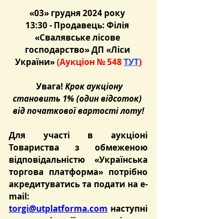
«03» грудня 2024 року 
13:30 - 
Продавець: Філія 
«Свалявське лісове 
господарство» ДП «Ліси 
України» 
(Аукціон № 548 
ТУТ
)
Увага! 
Крок аукціону 
становить 1% (один відсоток) 
від початкової вартості лоту!
Для участі в аукціоні 
Товариства з обмеженою 
відповідальністю «Українська 
торгова платформа» потрібно 
акредитуватись та подати на e-
mail: 
torgi@utplatforma.com
 наступні 