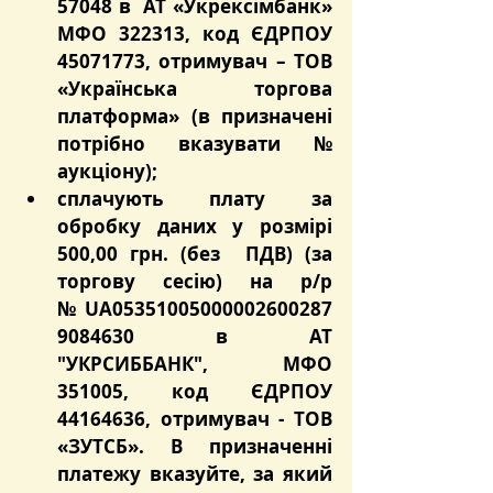
57048 в  АТ «Укрексімбанк» 
МФО 322313, код ЄДРПОУ 
45071773, отримувач – ТОВ 
«Українська торгова 
платформа» (в призначені 
потрібно вказувати № 
аукціону);
сплачують плату за 
обробку даних у розмірі 
500,00 грн. (без  ПДВ) (за 
торгову сесію) на р/р 
№ UA05351005000002600287
9084630 в АТ 
"УКРСИББАНК", МФО 
351005, код ЄДРПОУ 
44164636, отримувач - ТОВ 
«ЗУТСБ». В призначенні 
платежу вказуйте, за який 