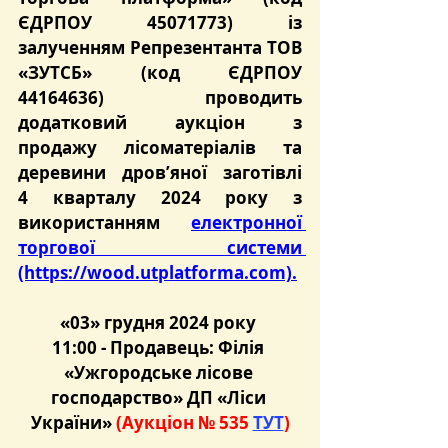
ЄДРПОУ 45071773) із 
залученням Репрезентанта ТОВ 
«ЗУТСБ» (код ЄДРПОУ 
44164636) проводить 
додатковий аукціон з 
продажу лісоматеріалів та 
деревини дров’яної заготівлі 
4 кварталу 2024 року з 
використанням 
електронної 
торгової системи 
(https://wood.utplatforma.com).
«03» грудня 2024 року 
11:00 - 
Продавець: Філія 
«Ужгородське лісове 
господарство» ДП «Ліси 
України» 
(Аукціон № 535 
ТУТ
)