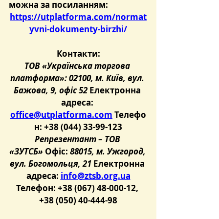
можна за посиланням:
https://utplatforma.com/normat
yvni-dokumenty-birzhi/
Контакти:
ТОВ «Українська торгова 
платформа»: 02100, м. Київ, вул. 
Бажова, 9, офіс 52 
Електронна 
адреса: 
office@utplatforma.com
 Телефо
н: +38 (044) 33-99-123
Репрезентант 
– 
ТОВ 
«ЗУТСБ»
Офіс: 
88015, м. Ужгород, 
вул. Богомольця, 21 
Електронна 
адреса: 
info@ztsb.org.ua
Телефон: +38 (067) 48-000-12, 
+38 (050) 40-444-98