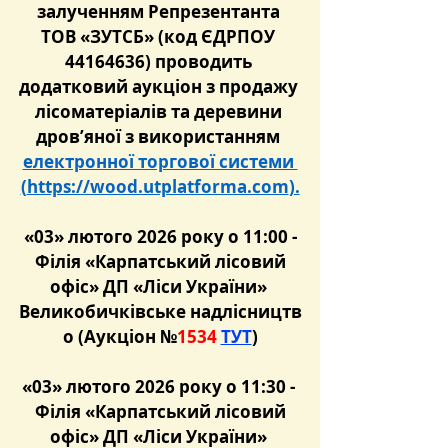
залученням Репрезентанта 
ТОВ «ЗУТСБ» (код ЄДРПОУ 
44164636) проводить 
додатковий аукціон з продажу 
лісоматеріалів та деревини 
дров’яної з використанням 
електронної торгової системи 
(
https://wood.utplatforma.com
).
 «03» лютого 2026 року о 11:00 - 
 Філія «Карпатський лісовий 
офіс» ДП «Ліси України» 
Великобичківське надлісництв
о (Аукціон №
1534 
ТУТ
)
«03» лютого 2026 року о 11:30 - 
 Філія «Карпатський лісовий 
офіс» ДП «Ліси України» 