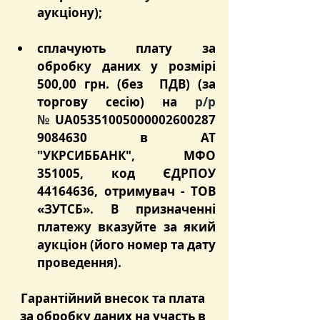
аукціону);
сплачують плату за 
обробку даних у розмірі 
500,00 грн. (без  ПДВ) (за 
торгову сесію) на 
р/р 
№
 UA05351005000002600287
9084630 в АТ 
"УКРСИББАНК", МФО 
351005, код ЄДРПОУ 
44164636, отримувач - ТОВ 
«ЗУТСБ». В призначенні 
платежу вказуйте за який 
аукціон (його номер та дату 
проведення).
Гарантійний внесок та плата 
за обробку даних на участь в 