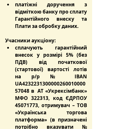
платіжні доручення з 
відміткою банку про сплату 
Гарантійного внеску та 
Плати за обробку даних.
Учасники аукціону:
сплачують гарантійний 
внесок у розмірі 5% (без 
ПДВ) від початкової 
(стартової) вартості лотів 
на р/р № IBAN 
UA4232231300000260010000
57048 в  АТ «Укрексімбанк» 
МФО 322313, код ЄДРПОУ 
45071773, отримувач – ТОВ 
«Українська торгова 
платформа» (в призначені 
потрібно вказувати № 