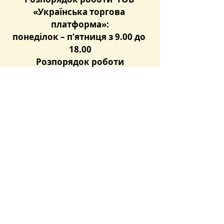
«Українська торгова 
платформа»:
понеділок – п’ятниця з 9.00 до 
18.00
 Розпорядок роботи 
Реп
резентанта ТОВ «ЗУТСБ»:
понеділок – четвер з 9.00 до 
18.00,
п’ятниця – з 9.00 до 17.00
Останні пости
Дивитися всі