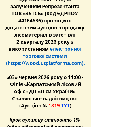
залученням Репрезентанта 
ТОВ «ЗУТСБ» (код ЄДРПОУ 
44164636) проводить 
додатковий аукціон з продажу 
лісоматеріалів заготівлі 
2 кварталу 2026 року з 
використанням 
електронної 
торгової системи 
(
https://wood.utplatforma.com
).
«03» червня 2026 року о 11:00 - 
 Філія «Карпатський лісовий 
офіс» ДП «Ліси України» 
Свалявське надлісництво 
(Аукціон №
 1819 
ТУТ
)
Крок аукціону становить 1% 
(один відсоток) від початкової 