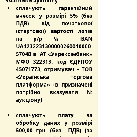
Учасники аукціону:
сплачують гарантійний 
внесок у розмірі 5% (без 
ПДВ) від початкової 
(стартової) вартості лотів 
на р/р № IBAN 
UA4232231300000260010000
57048 в  АТ «Укрексімбанк» 
МФО 322313, код ЄДРПОУ 
45071773, отримувач – ТОВ 
«Українська торгова 
платформа» (в призначені 
потрібно вказувати № 
аукціону);
сплачують плату за 
обробку даних у розмірі 
500,00 грн. (без  ПДВ) (за 