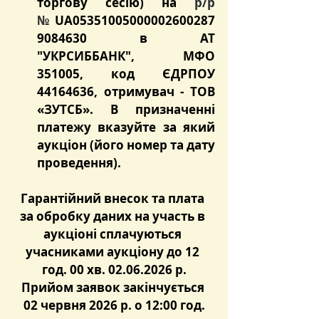
торгову сесію) на 
р/р 
№
 UA05351005000002600287
9084630 в АТ 
"УКРСИББАНК", МФО 
351005, код ЄДРПОУ 
44164636, отримувач - ТОВ 
«ЗУТСБ». В призначенні 
платежу вказуйте за який 
аукціон (його номер та дату 
проведення).
Гарантійний внесок та плата 
за обробку даних на участь в 
аукціоні сплачуються 
учасниками аукціону до 12 
год. 00 хв. 02.06.2026 р.
Прийом заявок закінчується 
02 червня 2026 р. о 12:00 год.