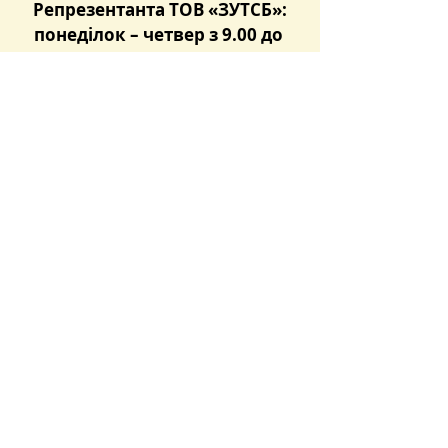
Репрезентанта ТОВ «ЗУТСБ»:
понеділок – четвер з 9.00 до 
18.00,
п’ятниця – з 9.00 до 17.00
Останні пости
Дивитися всі