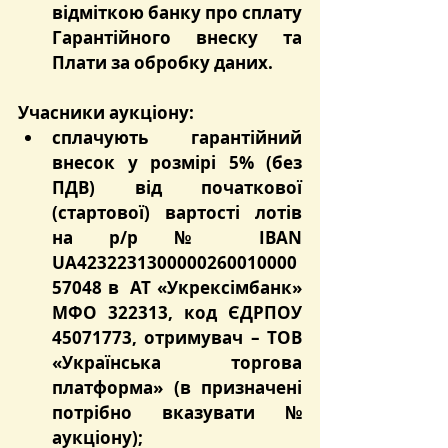
відміткою банку про сплату 
Гарантійного внеску та 
Плати за обробку даних.
Учасники аукціону:
сплачують гарантійний 
внесок у розмірі 5% (без 
ПДВ) від початкової 
(стартової) вартості лотів 
на р/р № IBAN 
UA4232231300000260010000
57048 в  АТ «Укрексімбанк» 
МФО 322313, код ЄДРПОУ 
45071773, отримувач – ТОВ 
«Українська торгова 
платформа» (в призначені 
потрібно вказувати № 
аукціону);