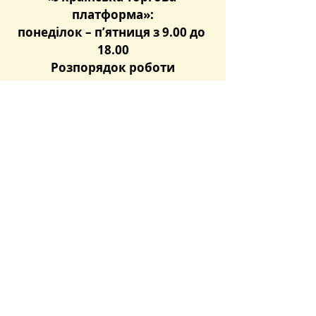
платформа»:
понеділок – п’ятниця з 9.00 до 
18.00
 Розпорядок роботи 
Репрезентанта ТОВ «ЗУТСБ»:
понеділок – четвер з 9.00 до 
18.00,
п’ятниця – з 9.00 до 17.00
Останні пости
Дивитися всі