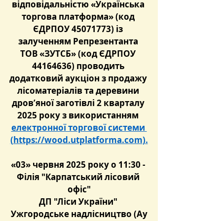
відповідальністю «Українська 
торгова платформа» (код 
ЄДРПОУ 45071773) із 
залученням Репрезентанта 
ТОВ «ЗУТСБ» (код ЄДРПОУ 
44164636) проводить 
додатковий аукціон з продажу 
лісоматеріалів та деревини 
дров’яної заготівлі 2 кварталу 
2025 року з використанням 
електронної торгової системи 
(
https://wood.utplatforma.com
).
«03» червня 2025 року о 11:30 - 
Філія "Карпатський лісовий 
офіс"
ДП "Ліси України" 
Ужгородське надлісництво (Ау