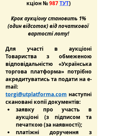
кціон №
 987 
ТУТ
)
Крок аукціону становить 1% 
(один відсоток) від початкової 
вартості лоту!
Для участі в аукціоні 
Товариства з обмеженою 
відповідальністю «Українська 
торгова платформа» потрібно 
акредитуватись та подати на e-
mail: 
torgi@utplatforma.com
 наступні 
скановані копії документів:
заявку про участь в 
аукціоні (з підписом та 
печаткою (за наявності);
платіжні доручення з 