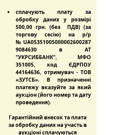
сплачують плату за 
обробку даних у розмірі 
500,00 грн. (без  ПДВ) (за 
торгову сесію)
 на р/р 
№ UA05351005
000002600287
9084630 в АТ 
"УКРСИББАНК", МФО 
351005, код ЄДРПОУ 
44164636, отримувач - ТОВ 
«ЗУТСБ». В призначенні 
платежу вказуйте за який 
аукціон (його номер та дату 
проведення).
Гарантійний внесок та плата 
за обробку даних на участь в 
аукціоні сплачуються 