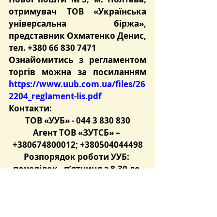
отримувач ТОВ «Українська 
універсальна біржа», 
представник Охматенко Денис, 
тел. +380 66 830 7471
Ознайомитись з регламентом 
торгів можна за посиланням 
https://www.uub.com.ua/files/26
2204_reglament-lis.pdf
Контакти:
ТОВ «УУБ» - 044 3 830 830
Агент ТОВ «ЗУТСБ» – 
+380674800012; +380504044498
Розпорядок роботи УУБ: 
понеділок - п’ятниця з 8.30 до 
17.30.
Розпорядок роботи ТОВ 
«ЗУТСБ»: понеділок – четвер з 