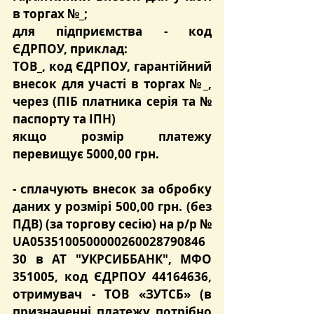
в торгах №_;
для підприємства - код 
ЄДРПОУ, приклад:
ТОВ_, код ЄДРПОУ, гарантійний 
внесок для участі в торгах №_, 
через (ПІБ платника серія та № 
паспорту та ІПН)
якщо розмір платежу 
перевищує 5000,00 грн.
- сплачують
 внесок за обробку 
даних
 у розмірі 
500,00 грн.
 (без 
ПДВ) (за торгову сесію) на р/р № 
UA0535100500000260028790846
30 в АТ "УКРСИББАНК", МФО 
351005, код ЄДРПОУ 44164636, 
отримувач - ТОВ «ЗУТСБ» (в 
призначенні платежу потрібно 