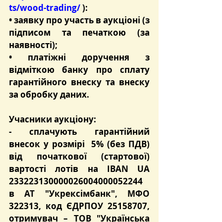
ts/wood-trading/
 ):
• заявку про участь в аукціоні (з 
підписом та печаткою (за 
наявності);
• платіжні доручення з 
відміткою банку про сплату 
гарантійного внеску та внеску 
за обробку даних.
Учасники аукціону:
- сплачують 
гарантійний 
внесок
 у розмірі  
5%
 (без ПДВ) 
від початкової (стартової) 
вартості лотів на 
IBAN UA 
233223130000026004000052244
в 
АТ "Укрексімбанк"
, МФО 
322313
, код ЄДРПОУ 25158707, 
отримувач – ТОВ "Українська 