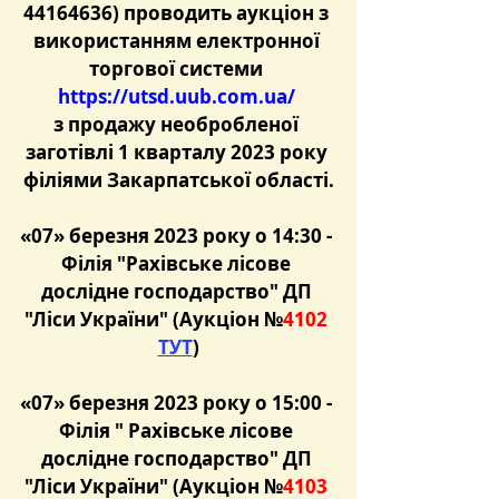
44164636) проводить аукціон з 
використанням електронної 
торгової системи 
https://utsd.uub.com.ua/
з продажу необробленої 
заготівлі 1 кварталу 2023 року 
філіями Закарпатської області.
«07» березня 2023 року о 14:30 - 
Філія "Рахівське лісове 
дослідне господарство" ДП 
"Ліси України" (Аукціон №
4102
ТУТ
)
«07» березня 2023 року о 15:00 - 
Філія " Рахівське лісове 
дослідне господарство" ДП 
"Ліси України" (Аукціон №
4103