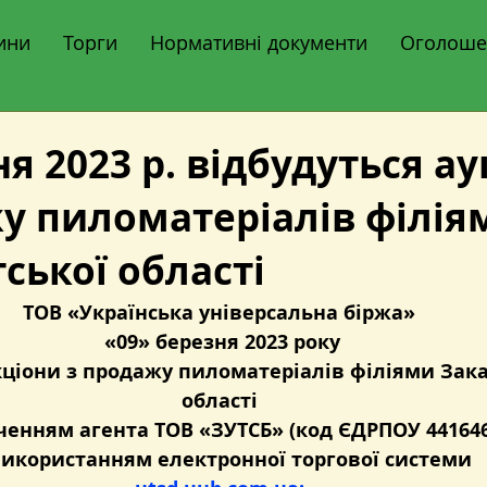
ини
Торги
Нормативні документи
Оголоше
ня 2023 р. відбудуться а
у пиломатеріалів філія
ської області
ТОВ «Українська універсальна біржа» 
«09» березня 2023 року
ціони з продажу пиломатеріалів філіями Зака
області 
ученням агента ТОВ «ЗУТСБ» (код ЄДРПОУ 441646
використанням електронної торгової системи