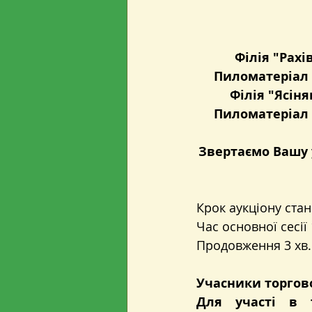
Філія "Рахі
Пиломатеріал о
Філія "Ясін
Пиломатеріал о
Звертаємо Вашу 
Крок аукціону стан
Час основної сесії 
Продовження 3 хв.
Учасники торгової
Для участі в т