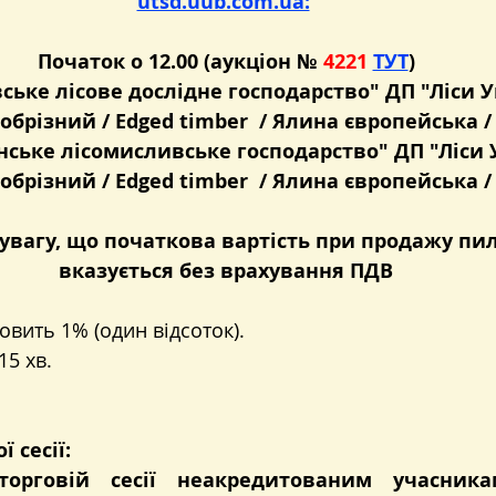
utsd.uub.com.ua:
Початок о 12.00 (аукціон № 
4221 
ТУТ
)
вське лісове дослідне господарство" ДП "Ліси 
брізний / Edged timber  / Ялина європейська / 
янське лісомисливське господарство" ДП "Ліси 
брізний / Edged timber  / Ялина європейська / 
увагу, що початкова вартість при продажу пил
вказується без врахування ПДВ
овить 1% (один відсоток).
15 хв.
 сесії:
орговій сесії неакредитованим учасникам