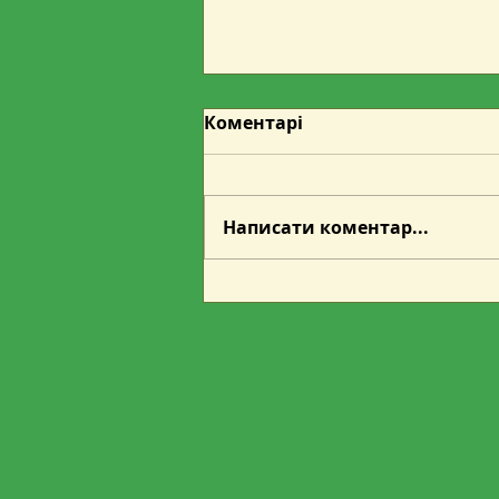
12 серпня відбудеться
Коментарі
Додатковий аукціон з
продажу з продажу
Шановні учасники торгової
деревини дров’яної
сесії з продажу
Написати коментар...
лісоматеріалів та деревини
дров’яної! Товариство з
обмеженою
відповідальністю
"Українська торгова
платформа" (код ЄДРПОУ
45071773) із залученням
Репрезентанта