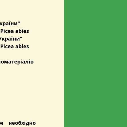
України"
Picea abies
України"
Picea abies
оматеріалів 
 необхідно 