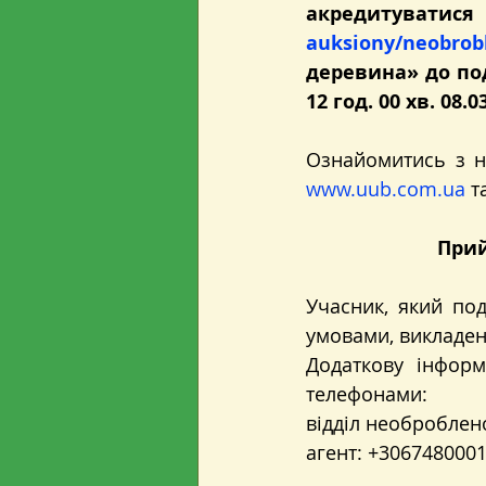
акредитуват
auksiony/neobrobl
деревина» до под
12 год. 00 хв. 08.0
www.uub.com.ua
т
Прий
Учасник, який под
умовами, викладен
Додаткову інформ
телефонами:
відділ необроблено
агент: +3067480001