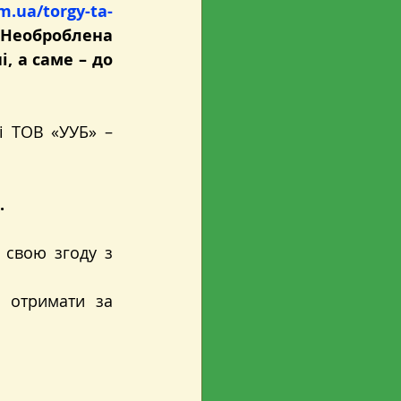
m.ua/torgy-ta-
«Необроблена 
 а саме – до 
Ознайомитись з номенклатурою товарної продукції можна на сайті ТОВ «УУБ» – 
.
 свою згоду з 
 отримати за 