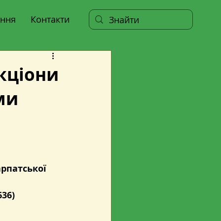
ння
Контакти
укціони
ми
рпатської 
36)