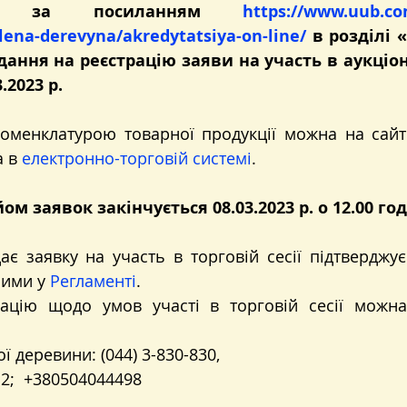
ися за посиланням 
https://www.uub.co
ena-derevyna/akredytatsiya-on-line/
в розділі 
ання на реєстрацію заяви на участь в аукціоні,
3.2023 р.
а в
електронно-торговій системі
.
ом заявок закінчується 08.03.2023 р. о 12.00 год
ає заявку на участь в торговій сесії підтверджує
ими у 
Регламенті
.
ацію щодо умов участі в торговій сесії можна
ї деревини: (044) 3-830-830,
2;  +380504044498