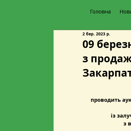
Головна
Нов
2 бер. 2023 р.
09 берез
з продаж
Закарпат
проводить аук
із зал
з 