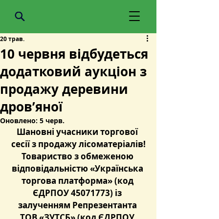
20 трав.
10 червня відбудеться
додатковий аукціон з
продажу деревини
дров’яної
Оновлено:
5 черв.
Шановні учасники торгової 
сесії з продажу лісоматеріалів!
Товариство з обмеженою 
відповідальністю «Українська 
торгова платформа» (код 
ЄДРПОУ 45071773) із 
залученням Репрезентанта 
ТОВ «ЗУТСБ» (код ЄДРПОУ 