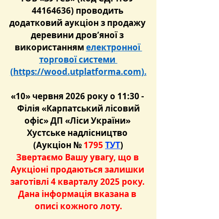
44164636) проводить 
додатковий аукціон з продажу 
деревини дров’яної з 
використанням 
електронної 
торгової системи 
(
https://wood.utplatforma.com
).
«10» червня 2026 року о 11:30 - 
 Філія «Карпатський лісовий 
офіс» ДП «Ліси України» 
Хустське надлісництво 
(Аукціон №
 1795 
ТУТ
)
Звертаємо Вашу увагу, що в 
Аукціоні продаються залишки 
заготівлі 4 кварталу 2025 року. 
Дана інформація вказана в 
описі кожного лоту.