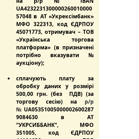
на р/р № IBAN 
UA4232231300000260010000
57048 в  АТ «Укрексімбанк» 
МФО 322313, код ЄДРПОУ 
45071773, отримувач – ТОВ 
«Українська торгова 
платформа» (в призначені 
потрібно вказувати № 
аукціону);
сплачують плату за 
обробку даних у розмірі 
500,00 грн. (без  ПДВ) (за 
торгову сесію) на 
р/р 
№
 UA05351005000002600287
9084630 в АТ 
"УКРСИББАНК", МФО 
351005, код ЄДРПОУ 