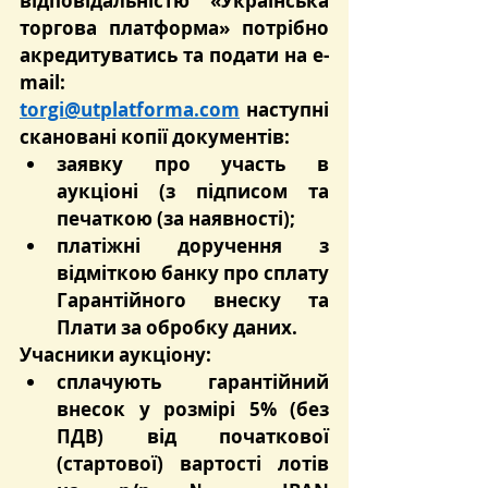
відповідальністю «Українська 
торгова платформа» потрібно 
акредитуватись та подати на e-
mail: 
torgi@utplatforma.com
 наступні 
скановані копії документів:
заявку про участь в 
аукціоні (з підписом та 
печаткою (за наявності);
платіжні доручення з 
відміткою банку про сплату 
Гарантійного внеску та 
Плати за обробку даних.
Учасники аукціону:
сплачують гарантійний 
внесок у розмірі 5% (без 
ПДВ) від початкової 
(стартової) вартості лотів 