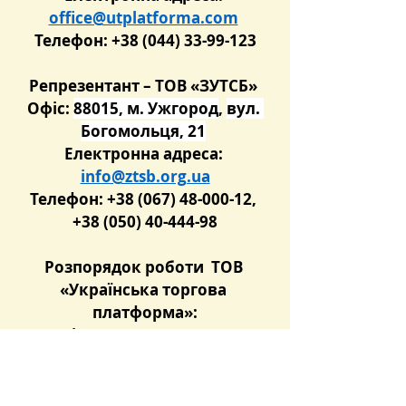
office@utplatforma.com
Телефон: +38 (044) 33-99-123
Репрезентант – ТОВ «ЗУТСБ» 
Офіс: 
88015, м. Ужгород
, 
вул. 
Богомольця, 21
Електронна адреса: 
info@ztsb.org.ua
Телефон: +38 (067) 48-000-12, 
+38 (050) 40-444-98
Розпорядок роботи  ТОВ 
«Українська торгова 
платформа»:
понеділок – п’ятниця з 9.00 до 
18.00
 Розпорядок роботи 
Репрезентанта ТОВ «ЗУТСБ»: