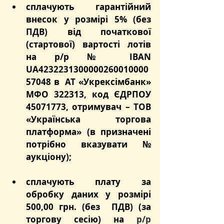
сплачують гарантійний 
внесок у розмірі 5% (без 
ПДВ) від початкової 
(стартової) вартості лотів 
на р/р № IBAN 
UA4232231300000260010000
57048 в  АТ «Укрексімбанк» 
МФО 322313, код ЄДРПОУ 
45071773, отримувач – ТОВ 
«Українська торгова 
платформа» (в призначені 
потрібно вказувати № 
аукціону);
сплачують плату за 
обробку даних у розмірі 
500,00 грн. (без  ПДВ) (за 
торгову сесію) на 
р/р 