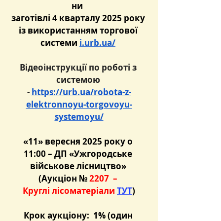
ни  
заготівлі 4 кварталу 2025 року 
із використанням торгової 
системи 
i.urb.ua/
Відеоінструкції по роботі з 
системою 
- 
https://urb.ua/robota-z-
elektronnoyu-torgovoyu-
systemoyu/
«11» вересня 2025 року о 
11:00 – ДП «Ужгородське 
військове лісництво» 
(Аукціон
№ 
2207
 – 
Круглі лісоматеріали 
ТУТ
)
Крок аукціону:  1% (один 