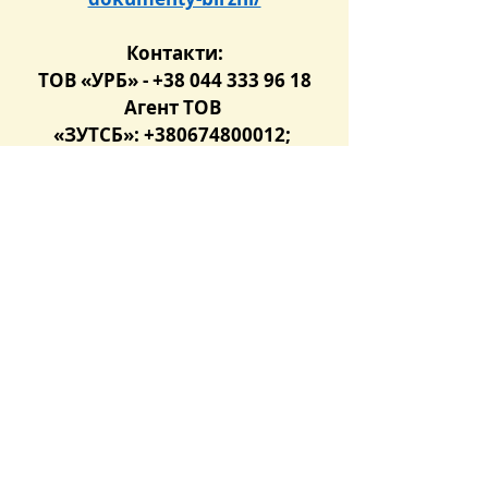
Контакти:
ТОВ «УРБ» - +38 044 333 96 18
Агент ТОВ 
«ЗУТСБ»: +380674800012; 
+380504044498 
Чекаємо на Вас та на Ваші 
дзвінки!
Останні пости
Дивитися всі