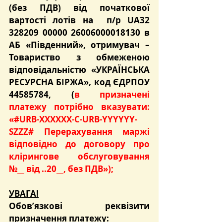
(без ПДВ) від початкової 
вартості лотів на  п/р UA32 
328209 00000 26006000018130 в 
АБ «Південний», отримувач – 
Товариство з обмеженою 
відповідальністю «УКРАЇНСЬКА 
РЕСУРСНА БІРЖА», код ЄДРПОУ 
44585784, (
в призначені 
платежу потрібно вказувати: 
«#URB-XXXXXX-C-URB-YYYYYY-
SZZZ# Перерахування маржі 
відповідно до договору про 
клірингове обслуговування 
№__ від ..20__, без ПДВ»
);
УВАГА!
Обов’язкові реквізити 
призначення платежу: