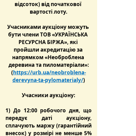
відсоток) від початкової 
вартості лоту.
Учасниками аукціону можуть 
бути члени ТОВ «УКРАЇНСЬКА 
РЕСУРСНА БІРЖА», які 
пройшли акредитацію за 
напрямком «Необроблена 
деревина та пиломатеріали»:
(
https://urb.ua/neobroblena-
derevyna-ta-pylomaterialy/
)
Учасники аукціону:
1) До 12:00 робочого дня, що 
передує даті аукціону
, 
сплачують маржу (гарантійний 
внесок) у розмірі не менше 5% 