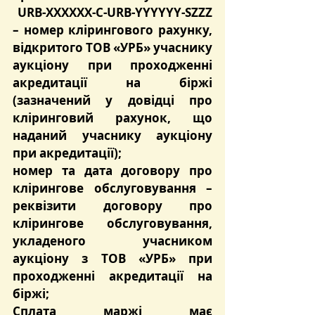
 URB-XXXXXX-C-URB-YYYYYY-SZZZ 
– номер клірингового рахунку, 
відкритого ТОВ «УРБ» учаснику 
аукціону при проходженні 
акредитації на біржі 
(зазначений у довідці про 
кліринговий рахунок, що 
наданий учаснику аукціону 
при акредитації);
номер та дата договору про 
клірингове обслуговування – 
реквізити договору про 
клірингове обслуговування, 
укладеного учасником 
аукціону з ТОВ «УРБ» при 
проходженні акредитації на 
біржі;
Сплата маржі має 