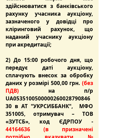
здійснюватися з банківського 
рахунку учасника аукціону, 
зазначеного у довідці про 
кліринговий рахунок, що 
наданий учаснику аукціону 
при акредитації;
2) До 15:00 робочого дня, що 
передує даті аукціону
, 
сплачують внесок за обробку 
даних у розмірі 500,00 грн. 
(без 
ПДВ)
на п/р 
UA0535100500000260028790846
30 в АТ "УКРСИББАНК",  МФО 
351005, отримувач – ТОВ 
«ЗУТСБ», код ЄДРПОУ - 
44164636 
(в призначені 
потрібно вказувати № 