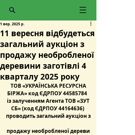
1 вер. 2025 р.
11 вересня відбудеться
загальний аукціон з
продажу необробленої
деревини заготівлі 4
кварталу 2025 року
ТОВ «УКРАЇНСЬКА РЕСУРСНА 
БІРЖА» код ЄДРПОУ 44585784  
із залученням Агента ТОВ «ЗУТ
СБ» (код ЄДРПОУ 44164636) 
проводить загальний аукціон
 з
п
родажу необробленої дереви