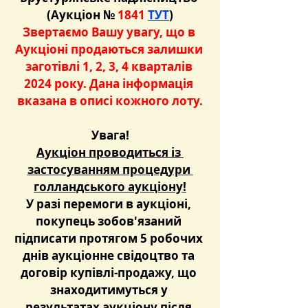
(Аукціон №
 1841 
ТУТ
)
Звертаємо Вашу увагу, що в 
Аукціоні продаються залишки 
заготівлі 1, 2, 3, 4 кварталів 
2024 року. Дана інформація 
вказана в описі кожного лоту.
Увага!
Аукціон проводиться із 
застосуванням процедури 
голландського аукціону!
У разі перемоги в аукціоні, 
покупець зобов'язаний 
підписати протягом 5 робочих 
днів аукціонне свідоцтво та 
договір купівлі-продажу, що 
знаходитимуться у 
результатах аукціону після 