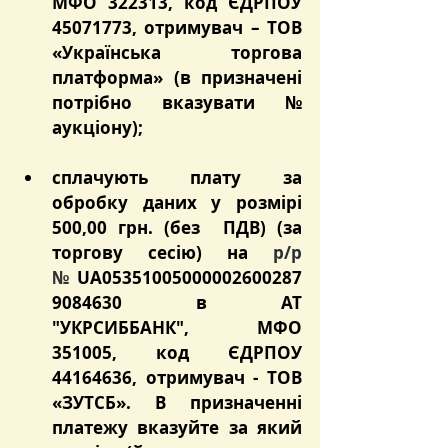
МФО 322313, код ЄДРПОУ 
45071773, отримувач – ТОВ 
«Українська торгова 
платформа» (в призначені 
потрібно вказувати № 
аукціону);
сплачують плату за 
обробку даних у розмірі 
500,00 грн. (без  ПДВ) (за 
торгову сесію) на 
р/р 
№
 UA05351005000002600287
9084630 в АТ 
"УКРСИББАНК", МФО 
351005, код ЄДРПОУ 
44164636, отримувач - ТОВ 
«ЗУТСБ». В призначенні 
платежу вказуйте за який 