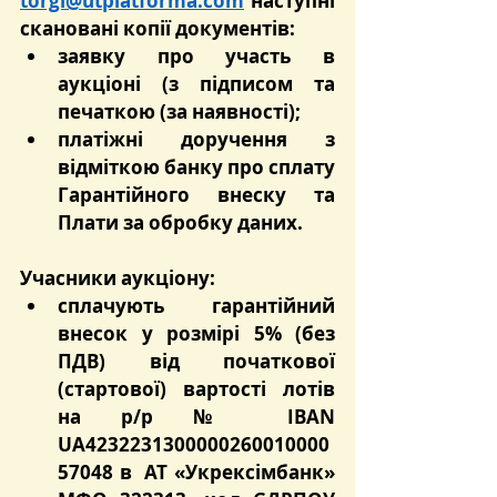
torgi@utplatforma.com
 наступні 
скановані копії документів:
заявку про участь в 
аукціоні (з підписом та 
печаткою (за наявності);
платіжні доручення з 
відміткою банку про сплату 
Гарантійного внеску та 
Плати за обробку даних.
Учасники аукціону:
сплачують гарантійний 
внесок у розмірі 5% (без 
ПДВ) від початкової 
(стартової) вартості лотів 
на р/р № IBAN 
UA4232231300000260010000
57048 в  АТ «Укрексімбанк» 