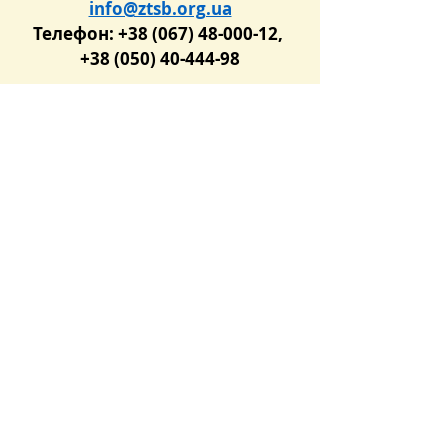
info@ztsb.org.ua
Телефон: +38 (067) 48-000-12, 
+38 (050) 40-444-98
Розпорядок роботи  ТОВ 
«Українська торгова 
платформа»:
понеділок – п’ятниця з 9.00 до 
18.00
 Розпорядок роботи 
Репрезентанта ТОВ «ЗУТСБ»:
понеділок – четвер з 9.00 до 
18.00,
п’ятниця – з 9.00 до 17.00