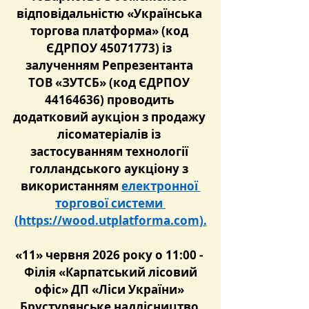
відповідальністю «Українська 
торгова платформа» (код 
ЄДРПОУ 45071773) із 
залученням Репрезентанта 
ТОВ «ЗУТСБ» (код ЄДРПОУ 
44164636) проводить 
додатковий аукціон з продажу 
лісоматеріалів із 
застосуванням технології 
голландського аукціону з 
використанням 
електронної 
торгової системи 
(
https://wood.utplatforma.com
).
«11» червня 2026 року о 11:00 - 
 Філія «Карпатський лісовий 
офіс» ДП «Ліси України» 
Брустурянське надлісництво 