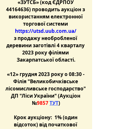
«ЗУТСБ» (код ЄДРПОУ 
44164636) проводить аукціон з 
використанням електронної 
торгової системи 
https://utsd.uub.com.ua/
з продажу необробленої 
деревини заготівлі 4 кварталу 
2023 року філіями 
Закарпатської області.
«12» грудня 2023 року о 08:30 - 
Філія "Великобичківське 
лісомисливське господарство" 
ДП "Ліси України" (Аукціон 
№
9857 
ТУТ
)
Крок аукціону:  1% (один 
відсоток) від початкової 