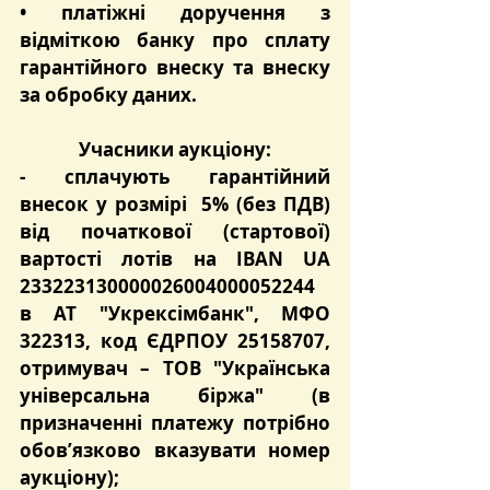
• платіжні доручення з 
відміткою банку про сплату 
гарантійного внеску та внеску 
за обробку даних.
Учасники аукціону:
- сплачують 
гарантійний 
внесок
 у розмірі  
5%
 (без ПДВ) 
від початкової (стартової) 
вартості лотів на 
IBAN UA 
233223130000026004000052244
в 
АТ "Укрексімбанк"
, МФО 
322313
, код ЄДРПОУ 25158707, 
отримувач – ТОВ "Українська 
універсальна біржа" (в 
призначенні платежу потрібно 
обов’язково вказувати номер 
аукціону);