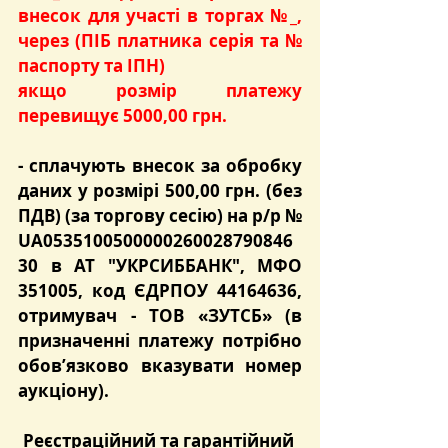
внесок для участі в торгах №_, 
через (ПІБ платника серія та № 
паспорту та ІПН)
якщо розмір платежу 
перевищує 5000,00 грн.
- сплачують
 внесок за обробку 
даних
 у розмірі 
500,00 грн.
 (без 
ПДВ) (за торгову сесію) на р/р № 
UA0535100500000260028790846
30 в АТ "УКРСИББАНК", МФО 
351005, код ЄДРПОУ 44164636, 
отримувач - ТОВ «ЗУТСБ» (в 
призначенні платежу потрібно 
обов’язково вказувати номер 
аукціону).
Реєстраційний та гарантійний 