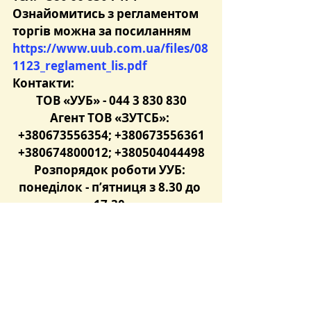
Ознайомитись з регламентом 
торгів можна за посиланням 
https://www.uub.com.ua/files/08
1123_reglament_lis.pdf
Контакти:
ТОВ «УУБ» - 044 3 830 830
Агент ТОВ «ЗУТСБ»: 
+380673556354; +380673556361
+380674800012; +380504044498
Розпорядок роботи УУБ: 
понеділок - п’ятниця з 8.30 до 
17.30.
Розпорядок роботи ТОВ 
«ЗУТСБ»: понеділок – четвер з 
9.00 до 18.00 п’ятниця з 9.00 до 
17.00
Чекаємо на Вас та на Ваші 
дзвінки!