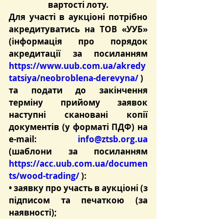
вартості лоту.
Для участі в аукціоні потрібно 
акредитуватись на ТОВ «УУБ» 
(інформація про порядок 
акредитації за посиланням 
https://www.uub.com.ua/akredy
tatsiya/neobroblena-derevyna/
 )
та подати до закінчення 
терміну прийому заявок 
наступні скановані копії 
документів (у форматі ПДФ) на 
e-mail: 
info@ztsb.org.ua
(шаблони за посиланням 
https://acc.uub.com.ua/documen
ts/wood-trading/
 ):
• заявку про участь в аукціоні (з 
підписом та печаткою (за 
наявності);