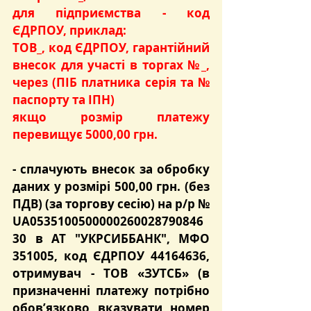
для підприємства - код 
ЄДРПОУ, приклад:
ТОВ_, код ЄДРПОУ, гарантійний 
внесок для участі в торгах №_, 
через (ПІБ платника серія та № 
паспорту та ІПН)
якщо розмір платежу 
перевищує 5000,00 грн.
- сплачують
 внесок за обробку 
даних
 у розмірі 
500,00 грн.
 (без 
ПДВ) (за торгову сесію) на р/р № 
UA0535100500000260028790846
30 в АТ "УКРСИББАНК", МФО 
351005, код ЄДРПОУ 44164636, 
отримувач - ТОВ «ЗУТСБ» (в 
призначенні платежу потрібно 
обов’язково вказувати номер 