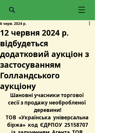
6 черв. 2024 р.
12 червня 2024 р.
відбудеться
додатковий аукціон з
застосуванням
Голландського
аукціону
Шановні учасники торгової 
сесії з продажу необробленої 
деревини!
ТОВ  «Українська  універсальна 
 біржа»  код  ЄДРПОУ  25158707 
 із  залученням  Агента  ТОВ  