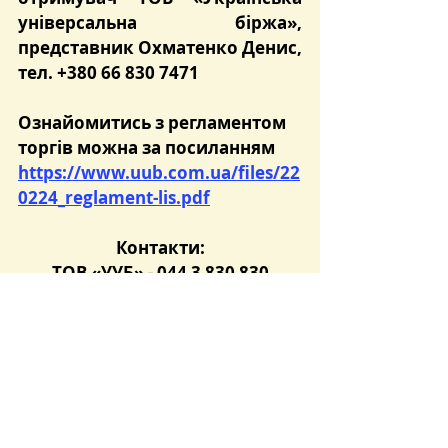
універсальна біржа», 
представник Охматенко Денис, 
тел. +380 66 830 7471
Ознайомитись з регламентом 
торгів можна за посиланням 
https://www.uub.com.ua/files/22
0224_reglament-lis.pdf
Контакти:
ТОВ «УУБ» - 044 3 830 830
Агент ТОВ «ЗУТСБ»: 
+380673556354; +380673556361
+380674800012; +380504044498
Розпорядок роботи УУБ: 
понеділок - п’ятниця з 8.30 до 
17.30.