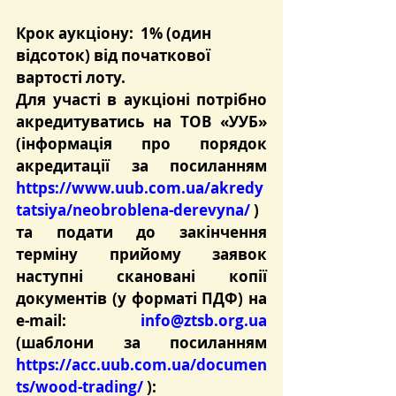
Крок аукціону:  1% (один 
відсоток) від початкової 
вартості лоту.
Для участі в аукціоні потрібно 
акредитуватись на ТОВ «УУБ» 
(інформація про порядок 
акредитації за посиланням 
https://www.uub.com.ua/akredy
tatsiya/neobroblena-derevyna/
 )
та подати до закінчення 
терміну прийому заявок 
наступні скановані копії 
документів (у форматі ПДФ) на 
e-mail: 
info@ztsb.org.ua
(шаблони за посиланням 
https://acc.uub.com.ua/documen
ts/wood-trading/
 ):