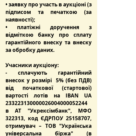
• заявку про участь в аукціоні (з 
підписом та печаткою (за 
наявності);
• платіжні доручення з 
відміткою банку про сплату 
гарантійного внеску та внеску 
за обробку даних.
Учасники аукціону:
- сплачують 
гарантійний 
внесок
 у розмірі  
5%
 (без ПДВ) 
від початкової (стартової) 
вартості лотів на 
IBAN UA 
233223130000026004000052244
в 
АТ "Укрексімбанк"
, МФО 
322313
, код ЄДРПОУ 25158707, 
отримувач – ТОВ "Українська 
універсальна біржа" (в 