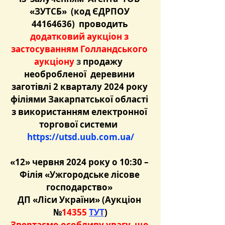
«ЗУТСБ»  (код ЄДРПОУ 
44164636)  проводить 
додатковий аукціон з 
застосуванням Голландського 
аукціону 
з 
продажу  
необробленої  деревини 
заготівлі 2 кварталу 2024 року 
філіями Закарпатської області 
з використанням електронної 
торгової системи  
https://utsd.uub.com.ua/
«12» червня 2024 року о 10:30 – 
Філія «Ужгородське лісове 
господарство» 
ДП «Ліси України» (Аукціон 
№
14355 
ТУТ
)
Звертаємо особливу увагу, що 