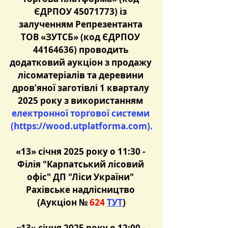
ЄДРПОУ 45071773) із 
залученням Репрезентанта 
ТОВ «ЗУТСБ» (код ЄДРПОУ 
44164636) проводить 
додатковий аукціон з продажу 
лісоматеріалів та деревини 
дров’яної заготівлі 1 кварталу 
2025 року з використанням 
електронної торгової системи 
(https://wood.utplatforma.com).
«13» січня 2025 року о 11:30 - 
Філія "Карпатський лісовий 
офіс" ДП "Ліси України" 
Рахівське надлісництво 
(Аукціон №
 624 
ТУТ
)
«13» січня 2025 року о 12:00 - 