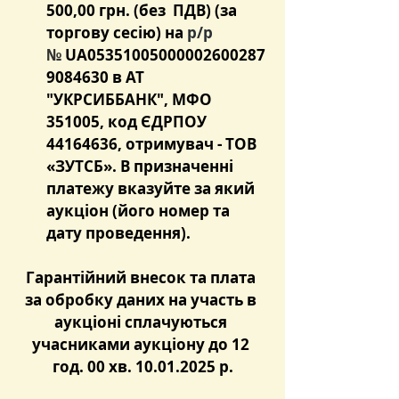
500,00 грн. (без  ПДВ) (за 
торгову сесію) на 
р/р 
№
 UA05351005000002600287
9084630 в АТ 
"УКРСИББАНК", МФО 
351005, код ЄДРПОУ 
44164636, отримувач - ТОВ 
«ЗУТСБ». В призначенні 
платежу вказуйте за який 
аукціон (його номер та 
дату проведення).
Гарантійний внесок та плата 
за обробку даних на участь в 
аукціоні сплачуються 
учасниками аукціону до 12 
год. 00 хв. 10.01.2025 р.