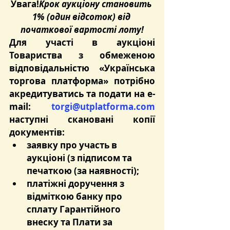
Увага!
Крок аукціону становить 
1% (один відсоток) від 
початкової вартості лоту!
Для участі в аукціоні 
Товариства з обмеженою 
відповідальністю «Українська 
торгова платформа» потрібно 
акредитуватись та подати на e-
mail: 
torgi@utplatforma.com
наступні скановані копії 
документів:
заявку про участь в 
аукціоні (з підписом та 
печаткою (за наявності);
платіжні доручення з 
відміткою банку про 
сплату Гарантійного 
внеску та Плати за 