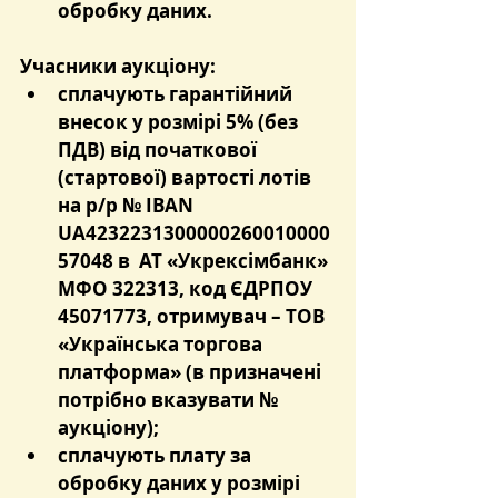
обробку даних.
Учасники аукціону:
сплачують гарантійний 
внесок у розмірі 5% (без 
ПДВ) від початкової 
(стартової) вартості лотів 
на р/р № IBAN 
UA4232231300000260010000
57048 в  АТ «Укрексімбанк» 
МФО 322313, код ЄДРПОУ 
45071773, отримувач – ТОВ 
«Українська торгова 
платформа» (в призначені 
потрібно вказувати № 
аукціону);
сплачують плату за 
обробку даних у розмірі 