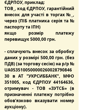
ЄДРПОУ, приклад:
ТОВ_, код ЄДРПОУ, гарантійний 
внесок для участі в торгах №_, 
через (ПІБ платника серія та № 
паспорту та ІПН)
якщо розмір платежу 
перевищує 5000,00 грн.
- сплачують
 внесок за обробку 
даних
 у розмірі 
500,00 грн.
 (без 
ПДВ) (за торгову сесію) на р/р № 
UA0535100500000260028790846
30 в АТ "УКРСИББАНК", МФО 
351005, код ЄДРПОУ 44164636, 
отримувач - ТОВ «ЗУТСБ» (в 
призначенні платежу потрібно 
обов’язково вказувати номер 
аукціону).