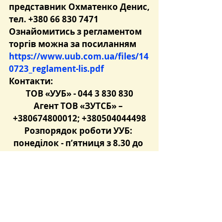
представник Охматенко Денис, 
тел. +380 66 830 7471
Ознайомитись з регламентом 
торгів можна за посиланням 
https://www.uub.com.ua/files/14
0723_reglament-lis.pdf
Контакти:
ТОВ «УУБ» - 044 3 830 830
Агент ТОВ «ЗУТСБ» – 
+380674800012; +380504044498
Розпорядок роботи УУБ: 
понеділок - п’ятниця з 8.30 до 
17.30.
Розпорядок роботи ТОВ 
«ЗУТСБ»: понеділок – четвер з 
9.00 до 18.00 п’ятниця з 9.00 до 
17.00
Чекаємо на Вас та на Ваші 