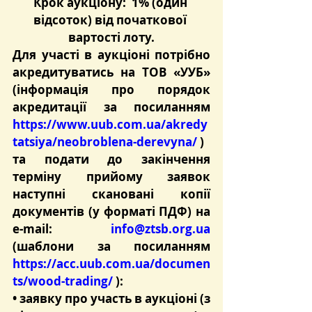
Крок аукціону:  1% (один 
відсоток) від початкової 
вартості лоту.
Для участі в аукціоні потрібно 
акредитуватись на ТОВ «УУБ» 
(інформація про порядок 
акредитації за посиланням 
https://www.uub.com.ua/akredy
tatsiya/neobroblena-derevyna/
 )
та подати до закінчення 
терміну прийому заявок 
наступні скановані копії 
документів (у форматі ПДФ) на 
e-mail: 
info@ztsb.org.ua
(шаблони за посиланням 
https://acc.uub.com.ua/documen
ts/wood-trading/
 ):
• заявку про участь в аукціоні (з 