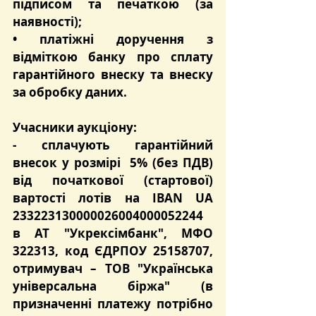
підписом та печаткою (за 
наявності);
• платіжні доручення з 
відміткою банку про сплату 
гарантійного внеску та внеску 
за обробку даних.
Учасники аукціону:
- сплачують 
гарантійний 
внесок
 у розмірі  
5%
 (без ПДВ) 
від початкової (стартової) 
вартості лотів на 
IBAN UA 
233223130000026004000052244
в 
АТ "Укрексімбанк"
, МФО 
322313
, код ЄДРПОУ 25158707, 
отримувач – ТОВ "Українська 
універсальна біржа" (в 
призначенні платежу потрібно 