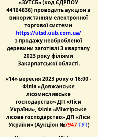
«ЗУТСБ» (код ЄДРПОУ 
44164636) проводить аукціон з 
використанням електронної 
торгової системи 
https://utsd.uub.com.ua/
з продажу необробленої 
деревини заготівлі 3 кварталу 
2023 року філіями 
Закарпатської області.
«14» вересня 2023 року о 16:00 - 
Філія «Довжанське 
лісомисливське 
господарство» ДП «Ліси 
України», Філія «Міжгірське 
лісове господарство» ДП «Ліси 
України» (Аукціон №
7947 
ТУТ
)