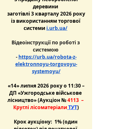
 деревини  
 заготівлі 3 кварталу 2026 року 
із використанням торгової 
системи 
i.urb.ua/
Відеоінструкції по роботі з 
системою 
- 
https://urb.ua/robota-z-
elektronnoyu-torgovoyu-
systemoyu/
 «14» липня 2026 року о 11:30 – 
ДП «Ужгородське військове 
лісництво» (Аукціон
№ 
4113
 – 
Круглі лісоматеріали
 ТУТ
)
Крок аукціону:  1% (один 
відсоток) від початкової 