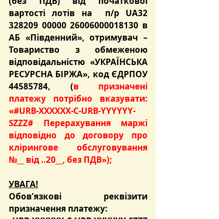
(без ПДВ) від початкової 
вартості лотів на  п/р UA32 
328209 00000 26006000018130 в 
АБ «Південний», отримувач – 
Товариство з обмеженою 
відповідальністю «УКРАЇНСЬКА 
РЕСУРСНА БІРЖА», код ЄДРПОУ 
44585784, (
в призначені 
платежу потрібно вказувати: 
«#URB-XXXXXX-C-URB-YYYYYY-
SZZZ# Перерахування маржі 
відповідно до договору про 
клірингове обслуговування 
№__ від ..20__, без ПДВ»
);
УВАГА!
Обов’язкові реквізити 
призначення платежу: