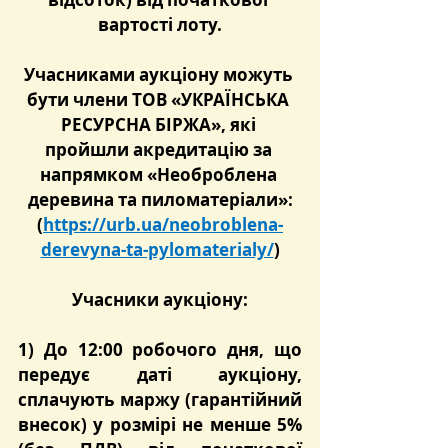
вартості лоту.
Учасниками аукціону можуть 
бути члени ТОВ «УКРАЇНСЬКА 
РЕСУРСНА БІРЖА», які 
пройшли акредитацію за 
напрямком «Необроблена 
деревина та пиломатеріали»:
(
https://urb.ua/neobroblena-
derevyna-ta-pylomaterialy/
)
Учасники аукціону:
1) До 12:00 робочого дня, що 
передує даті аукціону
, 
сплачують маржу (гарантійний 
внесок) у розмірі не менше 5% 