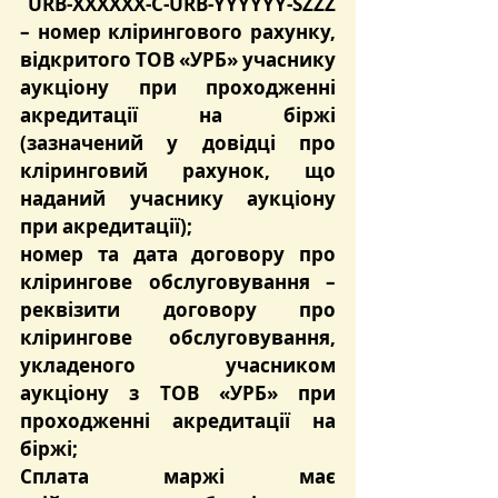
 URB-XXXXXX-C-URB-YYYYYY-SZZZ 
– номер клірингового рахунку, 
відкритого ТОВ «УРБ» учаснику 
аукціону при проходженні 
акредитації на біржі 
(зазначений у довідці про 
кліринговий рахунок, що 
наданий учаснику аукціону 
при акредитації);
номер та дата договору про 
клірингове обслуговування – 
реквізити договору про 
клірингове обслуговування, 
укладеного учасником 
аукціону з ТОВ «УРБ» при 
проходженні акредитації на 
біржі;
Сплата маржі має 