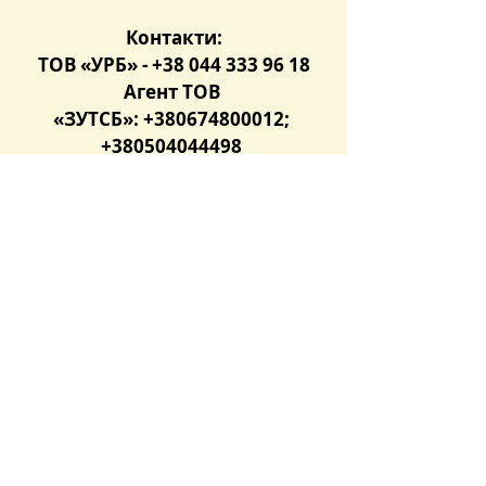
Контакти:
ТОВ «УРБ» - +38 044 333 96 18
Агент ТОВ 
«ЗУТСБ»: +380674800012; 
+380504044498 
Чекаємо на Вас та на Ваші 
дзвінки!
Останні пости
Дивитися всі