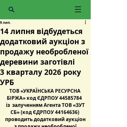
9 лип.
14 липня відбудеться
додатковий аукціон з
продажу необробленої
деревини заготівлі
3 кварталу 2026 року
УРБ
ТОВ «УКРАЇНСЬКА РЕСУРСНА 
БІРЖА» код ЄДРПОУ 44585784  
із  залученням Агента ТОВ «ЗУТ
СБ» (код ЄДРПОУ 44164636) 
проводить додатковий аукціон
з 
продажу необробленої 