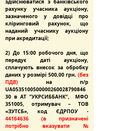
здійснюватися з банківського 
рахунку учасника аукціону, 
зазначеного у довідці про 
кліринговий рахунок, що 
наданий учаснику аукціону 
при акредитації;
2) До 15:00 робочого дня, що 
передує даті аукціону
, 
сплачують внесок за обробку 
даних у розмірі 500,00 грн. 
(без 
ПДВ)
на п/р 
UA0535100500000260028790846
30 в АТ "УКРСИББАНК",  МФО 
351005, отримувач – ТОВ 
«ЗУТСБ», код ЄДРПОУ - 
44164636 
(в призначені 
потрібно вказувати № 