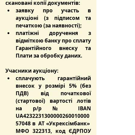
скановані копії документів:
заявку про участь в 
аукціоні (з підписом та 
печаткою (за наявності);
платіжні доручення з 
відміткою банку про сплату 
Гарантійного внеску та 
Плати за обробку даних.
Учасники аукціону:
сплачують гарантійний 
внесок у розмірі 5% (без 
ПДВ) від початкової 
(стартової) вартості лотів 
на р/р № IBAN 
UA4232231300000260010000
57048 в  АТ «Укрексімбанк»  
МФО 322313, код ЄДРПОУ 