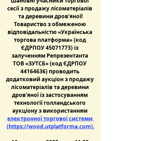
Шановні учасники торгової 
сесії з продажу лісоматеріалів 
та деревини дров’яної!
Товариство з обмеженою 
відповідальністю «Українська 
торгова платформа» (код 
ЄДРПОУ 45071773) із 
залученням Репрезентанта 
ТОВ «ЗУТСБ» (код ЄДРПОУ 
44164636) проводить 
додатковий аукціон з продажу 
лісоматеріалів та деревини 
дров’яної із застосуванням 
технології голландського 
аукціону з використанням 
електронної торгової системи 
(
https://wood.utplatforma.com
).