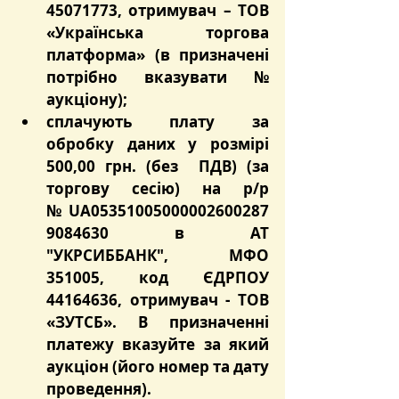
45071773, отримувач – ТОВ 
«Українська торгова 
платформа» (в призначені 
потрібно вказувати № 
аукціону);
сплачують плату за 
обробку даних у розмірі 
500,00 грн. (без  ПДВ) (за 
торгову сесію) на р/р 
№ UA05351005000002600287
9084630 в АТ 
"УКРСИББАНК", МФО 
351005, код ЄДРПОУ 
44164636, отримувач - ТОВ 
«ЗУТСБ». В призначенні 
платежу вказуйте за який 
аукціон (його номер та дату 
проведення).