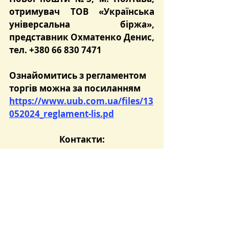
отримувач ТОВ «Українська 
універсальна біржа», 
представник Охматенко Денис, 
тел. +380 66 830 7471
Ознайомитись з регламентом 
торгів можна за посиланням 
https://www.uub.com.ua/files/13
052024_reglament-lis.pd
Контакти:
ТОВ «УУБ» - 044 3 830 830
Агент ТОВ «ЗУТСБ»: 
+380673556354; +380673556361
+380674800012; +380504044498
Розпорядок роботи УУБ: 
понеділок - п’ятниця з 8.30 до 