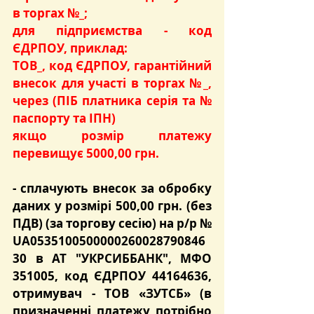
в торгах №_;
для підприємства - код 
ЄДРПОУ, приклад:
ТОВ_, код ЄДРПОУ, гарантійний 
внесок для участі в торгах №_, 
через (ПІБ платника серія та № 
паспорту та ІПН)
якщо розмір платежу 
перевищує 5000,00 грн.
- сплачують
 внесок за обробку 
даних
 у розмірі 
500,00 грн.
 (без 
ПДВ) (за торгову сесію) на р/р № 
UA0535100500000260028790846
30 в АТ "УКРСИББАНК", МФО 
351005, код ЄДРПОУ 44164636, 
отримувач - ТОВ «ЗУТСБ» (в 
призначенні платежу потрібно 