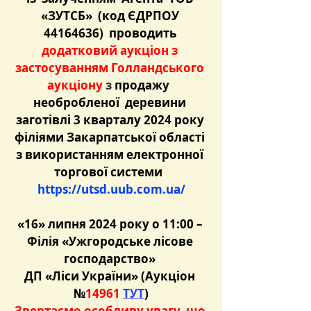
«ЗУТСБ»  (код ЄДРПОУ 
44164636)  проводить 
додатковий аукціон з 
застосуванням Голландського 
аукціону 
з 
продажу  
необробленої  деревини 
заготівлі 3 кварталу 2024 року 
філіями Закарпатської області 
з використанням електронної 
торгової системи  
https://utsd.uub.com.ua/
«16» липня 2024 року о 11:00 – 
Філія «Ужгородське лісове 
господарство» 
ДП «Ліси України»
 (Аукціон 
№
14961 
ТУТ
)
Звертаємо особливу увагу, що 