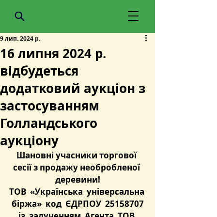
9 лип. 2024 р.
16 липня 2024 р.
відбудеться
додатковий аукціон з
застосуванням
Голландського
аукціону
Шановні учасники торгової 
сесії з продажу необробленої 
деревини!
ТОВ  «Українська  універсальна 
 біржа»  код  ЄДРПОУ  25158707 
 із  залученням  Агента  ТОВ  