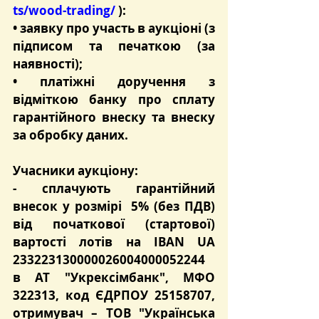
ts/wood-trading/
 ):
• заявку про участь в аукціоні (з 
підписом та печаткою (за 
наявності);
• платіжні доручення з 
відміткою банку про сплату 
гарантійного внеску та внеску 
за обробку даних.
Учасники аукціону:
- сплачують 
гарантійний 
внесок
 у розмірі  
5%
 (без ПДВ) 
від початкової (стартової) 
вартості лотів на 
IBAN UA 
233223130000026004000052244
в 
АТ "Укрексімбанк"
, МФО 
322313
, код ЄДРПОУ 25158707, 
отримувач – ТОВ "Українська 