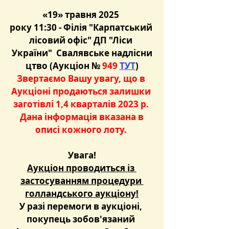
«19» травня 2025 
року 11:30 - Філія "Карпатський 
лісовий офіс" ДП "Ліси 
України"  Свалявське надлісни
цтво (Аукціон №
 949 
ТУТ
)
Звертаємо Вашу увагу, що в 
Аукціоні продаються залишки 
заготівлі 1,4 кварталів 2023 р. 
 Дана інформація вказана в 
описі кожного лоту.
Увага!
Аукціон проводиться із 
застосуванням процедури 
голландського аукціону!
У разі перемоги в аукціоні, 
покупець зобов'язаний 