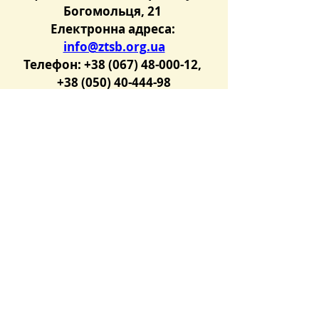
Богомольця, 21 
Електронна адреса: 
info@ztsb.org.ua
Телефон: +38 (067) 48-000-12, 
+38 (050) 40-444-98
Розпорядок роботи  ТОВ 
«Українська торгова 
платформа»:
понеділок – п’ятниця з 9.00 до 
18.00
 Розпорядок роботи 
Репрезентанта ТОВ «ЗУТСБ»:
понеділок – четвер з 9.00 до 
18.00,
п’ятниця – з 9.00 до 17.00