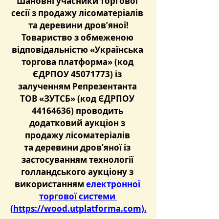
Шановні учасники торгової 
сесії з продажу лісоматеріалів 
та деревини дров’яної!
Товариство з обмеженою 
відповідальністю «Українська 
торгова платформа» (код 
ЄДРПОУ 45071773) із 
залученням Репрезентанта 
ТОВ «ЗУТСБ» (код ЄДРПОУ 
44164636) проводить 
додатковий аукціон з 
продажу лісоматеріалів 
та деревини дров’яної із 
застосуванням технології 
голландського аукціону з 
використанням 
електронної 
торгової системи 
(
https://wood.utplatforma.com
).