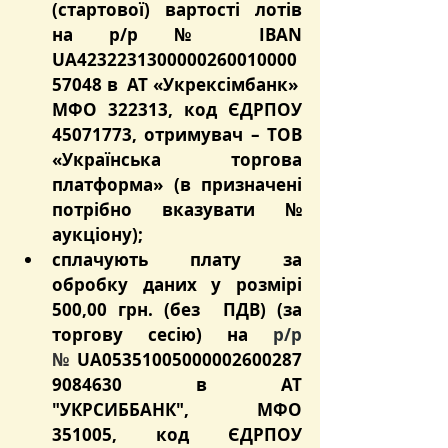
(стартової) вартості лотів 
на р/р № IBAN 
UA4232231300000260010000
57048 в  АТ «Укрексімбанк»  
МФО 322313, код ЄДРПОУ 
45071773, отримувач – ТОВ 
«Українська торгова 
платформа» (в призначені 
потрібно вказувати № 
аукціону);
сплачують плату за 
обробку даних у розмірі 
500,00 грн. (без  ПДВ) (за 
торгову сесію) на 
р/р 
№
 UA05351005000002600287
9084630 в АТ 
"УКРСИББАНК", МФО 
351005, код ЄДРПОУ 