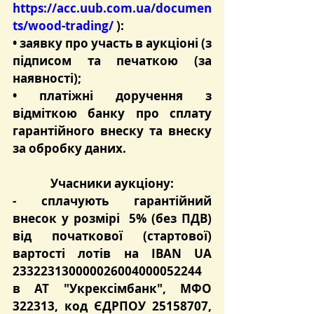
https://acc.uub.com.ua/documen
ts/wood-trading/
 ):
• заявку про участь в аукціоні (з 
підписом та печаткою (за 
наявності);
• платіжні доручення з 
відміткою банку про сплату 
гарантійного внеску та внеску 
за обробку даних.
Учасники аукціону:
- сплачують 
гарантійний 
внесок
 у розмірі  
5%
 (без ПДВ) 
від початкової (стартової) 
вартості лотів на 
IBAN UA 
233223130000026004000052244
в 
АТ "Укрексімбанк"
, МФО 
322313
, код ЄДРПОУ 25158707, 