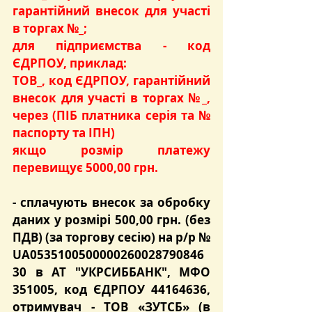
гарантійний внесок для участі 
в торгах №_;
для підприємства - код 
ЄДРПОУ, приклад:
ТОВ_, код ЄДРПОУ, гарантійний 
внесок для участі в торгах №_, 
через (ПІБ платника серія та № 
паспорту та ІПН)
якщо розмір платежу 
перевищує 5000,00 грн.
- сплачують
 внесок за обробку 
даних
 у розмірі 
500,00 грн.
 (без 
ПДВ) (за торгову сесію) на р/р № 
UA0535100500000260028790846
30 в АТ "УКРСИББАНК", МФО 
351005, код ЄДРПОУ 44164636, 
отримувач - ТОВ «ЗУТСБ» (в 