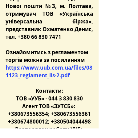
Нової пошти №3, м. Полтава, 
отримувач ТОВ «Українська 
універсальна біржа», 
представник Охматенко Денис, 
тел. +380 66 830 7471
Ознайомитись з регламентом 
торгів можна за посиланням 
https://www.uub.com.ua/files/08
1123_reglament_lis-2.pdf
Контакти:
ТОВ «УУБ» - 044 3 830 830
Агент ТОВ «ЗУТСБ»: 
+380673556354; +380673556361
+380674800012; +380504044498
Розпорядок роботи УУБ: 
понеділок - п’ятниця з 8.30 до 