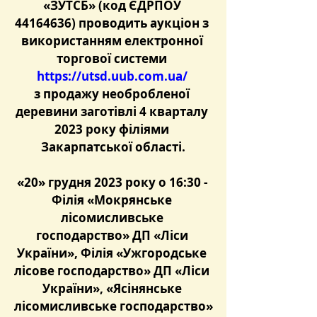
«ЗУТСБ» (код ЄДРПОУ 
44164636) проводить аукціон з 
використанням електронної 
торгової системи 
https://utsd.uub.com.ua/
з продажу необробленої 
деревини заготівлі 4 кварталу 
2023 року філіями 
Закарпатської області.
«20» грудня 2023 року о 16:3
0 - 
Філія «Мокрянське 
лісомисливське 
господарство» ДП «Ліси 
України», Філія «Ужгородське 
лісове господарство» ДП «Ліси 
України», «Ясінянське 
лісомисливське господарство»