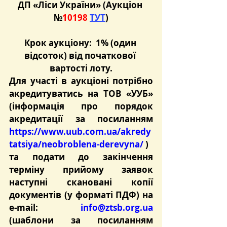
ДП «Ліси України»
 (
Аукціон 
№
10198
ТУТ
)
Крок аукціону:  1% (один 
відсоток) від початкової 
вартості лоту.
Для участі в аукціоні потрібно 
акредитуватись на ТОВ «УУБ» 
(інформація про порядок 
акредитації за посиланням 
https://www.uub.com.ua/akredy
tatsiya/neobroblena-derevyna/
 )
та подати до закінчення 
терміну прийому заявок 
наступні скановані копії 
документів (у форматі ПДФ) на 
e-mail: 
info@ztsb.org.ua
(шаблони за посиланням 