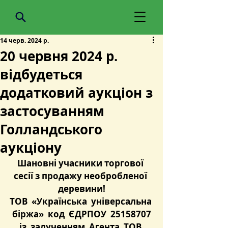
14 черв. 2024 р.
20 червня 2024 р.
відбудеться
додатковий аукціон з
застосуванням
Голландського
аукціону
Шановні учасники торгової 
сесії з продажу необробленої 
деревини!
ТОВ  «Українська  універсальна 
 біржа»  код  ЄДРПОУ  25158707 
 із  залученням  Агента  ТОВ  