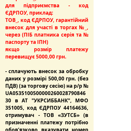
для підприємства - код 
ЄДРПОУ, приклад:
ТОВ_, код ЄДРПОУ, гарантійний 
внесок для участі в торгах №_, 
через (ПІБ платника серія та № 
паспорту та ІПН)
якщо розмір платежу 
перевищує 5000,00 грн.
- сплачують
 внесок за обробку 
даних
 у розмірі 
500,00 грн.
 (без 
ПДВ) (за торгову сесію) на р/р № 
UA0535100500000260028790846
30 в АТ "УКРСИББАНК", МФО 
351005, код ЄДРПОУ 44164636, 
отримувач - ТОВ «ЗУТСБ» (в 
призначенні платежу потрібно 
обов’язково вказувати номер 