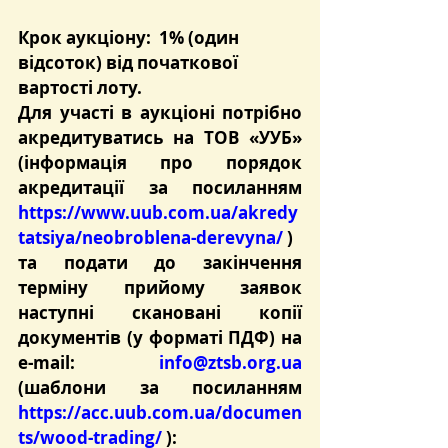
Крок аукціону:  1% (один 
відсоток) від початкової 
вартості лоту.
Для участі в аукціоні потрібно 
акредитуватись на ТОВ «УУБ» 
(інформація про порядок 
акредитації за посиланням 
https://www.uub.com.ua/akredy
tatsiya/neobroblena-derevyna/
 )
та подати до закінчення 
терміну прийому заявок 
наступні скановані копії 
документів (у форматі ПДФ) на 
e-mail: 
info@ztsb.org.ua
(шаблони за посиланням 
https://acc.uub.com.ua/documen
ts/wood-trading/
 ):