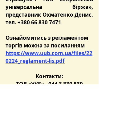
універсальна біржа», 
представник Охматенко Денис, 
тел. +380 66 830 7471
Ознайомитись з регламентом 
торгів можна за посиланням 
https://www.uub.com.ua/files/22
0224_reglament-lis.pdf
Контакти:
ТОВ «УУБ» - 044 3 830 830
Агент ТОВ «ЗУТСБ»: 
+380673556354; +380673556361
+380674800012; +380504044498
Розпорядок роботи УУБ: 
понеділок - п’ятниця з 8.30 до 
17.30.