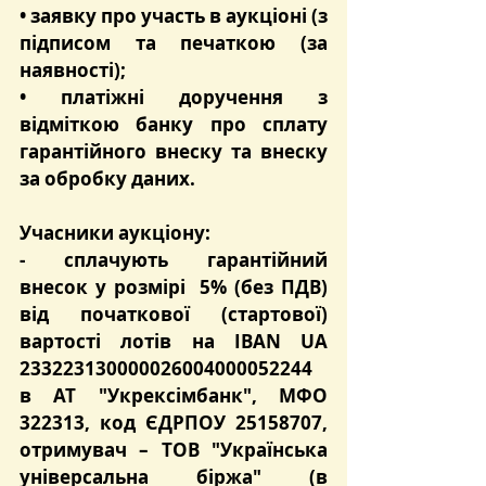
• заявку про участь в аукціоні (з 
підписом та печаткою (за 
наявності);
• платіжні доручення з 
відміткою банку про сплату 
гарантійного внеску та внеску 
за обробку даних.
Учасники аукціону:
- сплачують 
гарантійний 
внесок
 у розмірі  
5%
 (без ПДВ) 
від початкової (стартової) 
вартості лотів на 
IBAN UA 
233223130000026004000052244
в 
АТ "Укрексімбанк"
, МФО 
322313
, код ЄДРПОУ 25158707, 
отримувач – ТОВ "Українська 
універсальна біржа" (в 