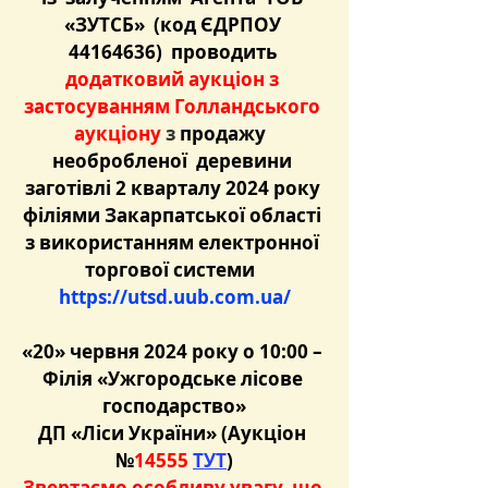
«ЗУТСБ»  (код ЄДРПОУ 
44164636)  проводить 
додатковий аукціон з 
застосуванням Голландського 
аукціону 
з 
продажу  
необробленої  деревини 
заготівлі 2 кварталу 2024 року 
філіями Закарпатської області 
з використанням електронної 
торгової системи  
https://utsd.uub.com.ua/
«20» червня 2024 року о 10:00 – 
Філія «Ужгородське лісове 
господарство»
ДП «Ліси України»
 (Аукціон 
№
14555 
ТУТ
)
Звертаємо особливу увагу, що 