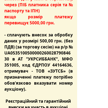
через (ПІБ платника серія та № 
паспорту та ІПН)
якщо розмір платежу 
перевищує 5000,00 грн.
- сплачують
 внесок за обробку 
даних
 у розмірі 
500,00 грн.
 (без 
ПДВ) (за торгову сесію) на р/р № 
UA0535100500000260028790846
30 в АТ "УКРСИББАНК", МФО 
351005, код ЄДРПОУ 44164636, 
отримувач - ТОВ «ЗУТСБ» (в 
призначенні платежу потрібно 
обов’язково вказувати номер 
аукціону).
Реєстраційний та гарантійний 
внески на участь в аукціоні 