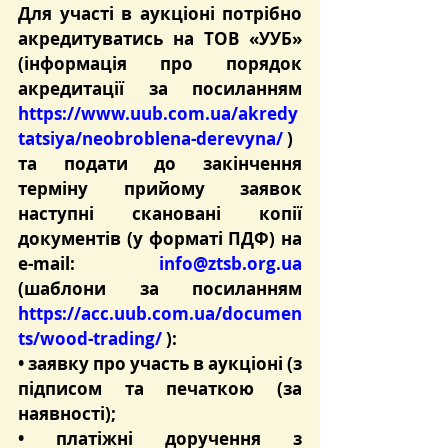
Для участі в аукціоні потрібно 
акредитуватись на ТОВ «УУБ» 
(інформація про порядок 
акредитації за посиланням 
https://www.uub.com.ua/akredy
tatsiya/neobroblena-derevyna/
 )
та подати до закінчення 
терміну прийому заявок 
наступні скановані копії 
документів (у форматі ПДФ) на 
e-mail: 
info@ztsb.org.ua
(шаблони за посиланням 
https://acc.uub.com.ua/documen
ts/wood-trading/
 ):
• заявку про участь в аукціоні (з 
підписом та печаткою (за 
наявності);
• платіжні доручення з 