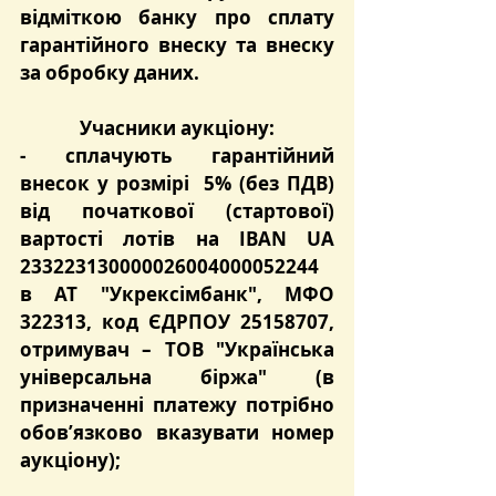
відміткою банку про сплату 
гарантійного внеску та внеску 
за обробку даних.
Учасники аукціону:
- сплачують 
гарантійний 
внесок
 у розмірі  
5%
 (без ПДВ) 
від початкової (стартової) 
вартості лотів на 
IBAN UA 
233223130000026004000052244
в 
АТ "Укрексімбанк"
, МФО 
322313
, код ЄДРПОУ 25158707, 
отримувач – ТОВ "Українська 
універсальна біржа" (в 
призначенні платежу потрібно 
обов’язково вказувати номер 
аукціону);