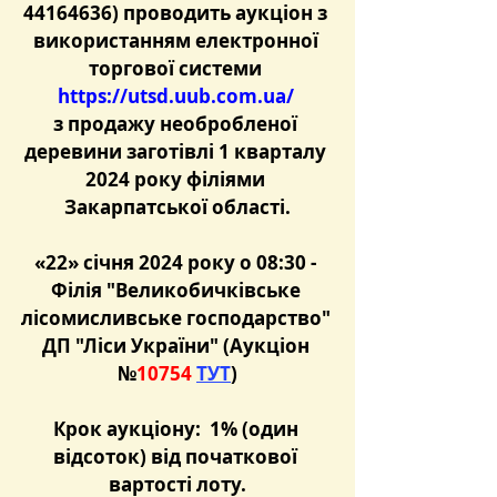
44164636) проводить аукціон з 
використанням електронної 
торгової системи 
https://utsd.uub.com.ua/
з продажу необробленої 
деревини заготівлі 1 кварталу 
2024 року філіями 
Закарпатської області.
«22» січня 2024 року о 08:3
0 - 
Філія "Великобичківське 
лісомисливське господарство" 
ДП "Ліси України"
 (
Аукціон 
№
10754
ТУТ
)
Крок аукціону:  1% (один 
відсоток) від початкової 
вартості лоту.