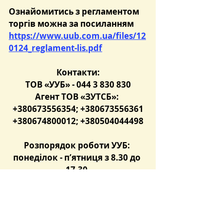
Ознайомитись з регламентом 
торгів можна за посиланням 
https://www.uub.com.ua/files/12
0124_reglament-lis.pdf
Контакти:
ТОВ «УУБ» - 044 3 830 830
Агент ТОВ «ЗУТСБ»: 
+380673556354; +380673556361
+380674800012; +380504044498
Розпорядок роботи УУБ: 
понеділок - п’ятниця з 8.30 до 
17.30.
Розпорядок роботи ТОВ 
«ЗУТСБ»: понеділок – четвер з 
9.00 до 18.00 п’ятниця з 9.00 до 