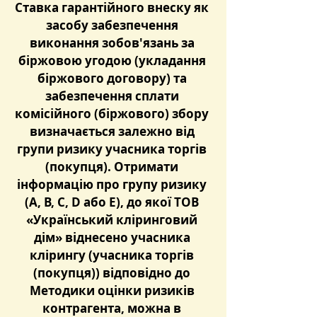
Ставка гарантійного внеску як 
засобу забезпечення 
виконання зобов'язань за 
біржовою угодою (укладання 
біржового договору) та 
забезпечення сплати 
комісійного (біржового) збору 
визначається залежно від 
групи ризику учасника торгів 
(покупця). Отримати 
інформацію про групу ризику 
(А, B, C, D або Е), до якої ТОВ 
«Український кліринговий 
дім» віднесено учасника 
клірингу (учасника торгів 
(покупця)) відповідно до 
Методики оцінки ризиків 
контрагента, можна в 