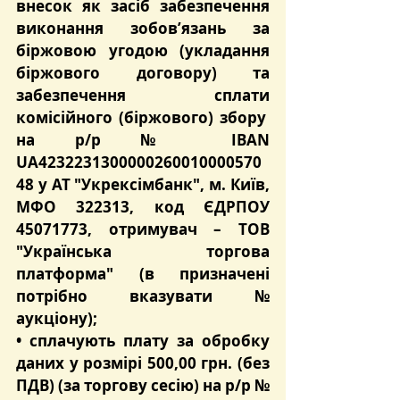
внесок 
як засіб забезпечення 
виконання зобов’язань за 
біржовою угодою (укладання 
біржового договору) та 
забезпечення сплати 
комісійного (біржового) збору
на р/р № IBAN 
UA4232231300000260010000570
48 у АТ "Укрексімбанк", м. Київ, 
МФО 322313, код ЄДРПОУ 
45071773, отримувач – ТОВ 
"Українська торгова 
платформа" (в призначені 
потрібно вказувати № 
аукціону);
• сплачують плату за обробку 
даних у розмірі 500,00 грн. (без 
ПДВ) (за торгову сесію) на р/р № 