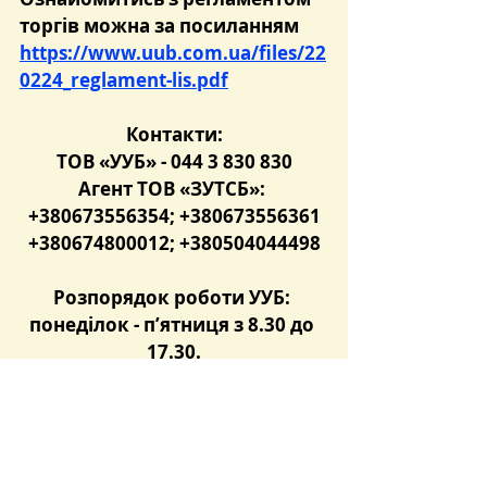
торгів можна за посиланням 
https://www.uub.com.ua/files/22
0224_reglament-lis.pdf
Контакти:
ТОВ «УУБ» - 044 3 830 830
Агент ТОВ «ЗУТСБ»: 
+380673556354; +380673556361
+380674800012; +380504044498
Розпорядок роботи УУБ: 
понеділок - п’ятниця з 8.30 до 
17.30.
Розпорядок роботи ТОВ 
«ЗУТСБ»: понеділок – четвер з 
9.00 до 18.00 п’ятниця з 9.00 до 
17.00