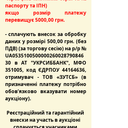
паспорту та ІПН)
якщо розмір платежу 
перевищує 5000,00 грн.
- сплачують
 внесок за обробку 
даних
 у розмірі 
500,00 грн.
 (без 
ПДВ) (за торгову сесію) на р/р № 
UA0535100500000260028790846
30 в АТ "УКРСИББАНК", МФО 
351005, код ЄДРПОУ 44164636, 
отримувач - ТОВ «ЗУТСБ» (в 
призначенні платежу потрібно 
обов’язково вказувати номер 
аукціону).
Реєстраційний та гарантійний 
внески на участь в аукціоні 
сплачується учасниками 