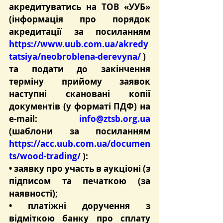
акредитуватись на ТОВ «УУБ» 
(інформація про порядок 
акредитації за посиланням 
https://www.uub.com.ua/akredy
tatsiya/neobroblena-derevyna/
 )
та подати до закінчення 
терміну прийому заявок 
наступні скановані копії 
документів (у форматі ПДФ) на 
e-mail: 
info@ztsb.org.ua
(шаблони за посиланням 
https://acc.uub.com.ua/documen
ts/wood-trading/
 ):
• заявку про участь в аукціоні (з 
підписом та печаткою (за 
наявності);
• платіжні доручення з 
відміткою банку про сплату 