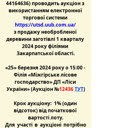
44164636) проводить аукціон з 
використанням електронної 
торгової системи 
https://utsd.uub.com.ua/
з продажу необробленої 
деревини заготівлі 1 кварталу 
2024 року філіями 
Закарпатської області.
«25» березня 2024 р
оку о 15:00 - 
Філія «Міжгірське лісове 
господарство» ДП «Ліси 
України»
(
Аукціон №
12436
ТУТ
)
Крок аукціону:  1% (один 
відсоток) від початкової 
вартості лоту.
Для участі в аукціоні потрібно 