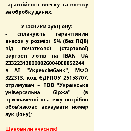
гарантійного внеску та внеску 
за обробку даних.
Учасники аукціону:
- сплачують 
гарантійний 
внесок
 у розмірі  
5%
 (без ПДВ) 
від початкової (стартової) 
вартості лотів на 
IBAN UA 
233223130000026004000052244
в 
АТ "Укрексімбанк"
, МФО 
322313
, код ЄДРПОУ 25158707, 
отримувач – ТОВ "Українська 
універсальна біржа" (в 
призначенні платежу потрібно 
обов’язково вказувати номер 
аукціону);
Шановний учасник!