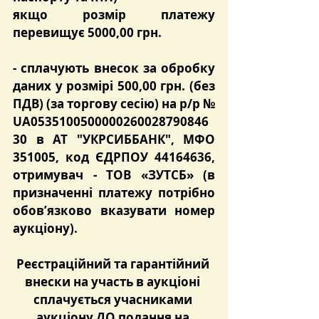
якщо розмір платежу 
перевищує 5000,00 грн.
- сплачують
 внесок за обробку 
даних
 у розмірі 
500,00 грн.
 (без 
ПДВ) (за торгову сесію) на р/р № 
UA0535100500000260028790846
30 в АТ "УКРСИББАНК", МФО 
351005, код ЄДРПОУ 44164636, 
отримувач - ТОВ «ЗУТСБ» (в 
призначенні платежу потрібно 
обов’язково вказувати номер 
аукціону).
Реєстраційний та гарантійний 
внески на участь в аукціоні 
сплачується учасниками 
аукціону ДО подання на 