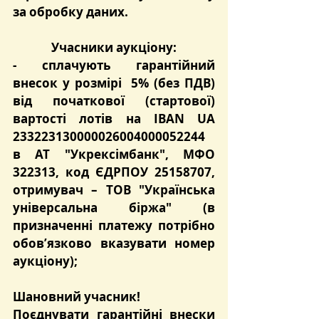
за обробку даних.
Учасники аукціону:
- сплачують 
гарантійний 
внесок
 у розмірі  
5%
 (без ПДВ) 
від початкової (стартової) 
вартості лотів на 
IBAN UA 
233223130000026004000052244
в 
АТ "Укрексімбанк"
, МФО 
322313
, код ЄДРПОУ 25158707, 
отримувач – ТОВ "Українська 
універсальна біржа" (в 
призначенні платежу потрібно 
обов’язково вказувати номер 
аукціону);
Шановний учасник!
Поєднувати гарантійні внески 