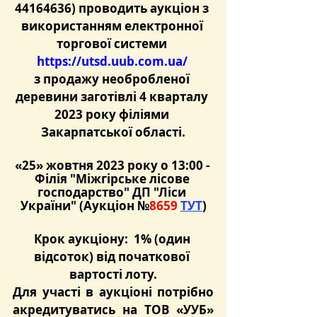
44164636) проводить аукціон з 
використанням електронної 
торгової системи 
https://utsd.uub.com.ua/
з продажу необробленої 
деревини заготівлі 4 кварталу 
2023 року філіями 
Закарпатської області.
«25» жовтня 2023 року о 13:00 - 
Філія "Міжгірське лісове 
господарство" ДП "Ліси 
України" (Аукціон №
8659 
ТУТ
)
Крок аукціону:  1% (один 
відсоток) від початкової 
вартості лоту.
Для участі в аукціоні потрібно 
акредитуватись на ТОВ «УУБ» 