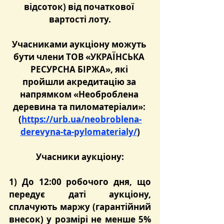
відсоток) від початкової 
вартості лоту.
Учасниками аукціону можуть 
бути члени ТОВ «УКРАЇНСЬКА 
РЕСУРСНА БІРЖА», які 
пройшли акредитацію за 
напрямком «Необроблена 
деревина та пиломатеріали»: 
(
https://urb.ua/neobroblena-
derevyna-ta-pylomaterialy/
)
Учасники аукціону:
1) До 12:00 робочого дня, що 
передує даті аукціону
, 
сплачують маржу (гарантійний 
внесок) у розмірі не менше 5% 