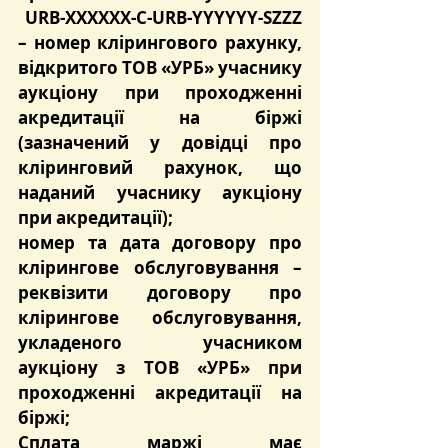
 URB-XXXXXX-C-URB-YYYYYY-SZZZ 
– номер клірингового рахунку, 
відкритого ТОВ «УРБ» учаснику 
аукціону при проходженні 
акредитації на біржі 
(зазначений у довідці про 
кліринговий рахунок, що 
наданий учаснику аукціону 
при акредитації);
номер та дата договору про 
клірингове обслуговування – 
реквізити договору про 
клірингове обслуговування, 
укладеного учасником 
аукціону з ТОВ «УРБ» при 
проходженні акредитації на 
біржі;
Сплата маржі має 