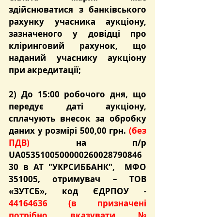
здійснюватися з банківського 
рахунку учасника аукціону, 
зазначеного у довідці про 
кліринговий рахунок, що 
наданий учаснику аукціону 
при акредитації;
2) До 15:00 робочого дня, що 
передує даті аукціону
, 
сплачують внесок за обробку 
даних у розмірі 500,00 грн. 
(без 
ПДВ)
на п/р 
UA0535100500000260028790846
30 в АТ "УКРСИББАНК",  МФО 
351005, отримувач – ТОВ 
«ЗУТСБ», код ЄДРПОУ - 
44164636 
(в призначені 
потрібно вказувати № 