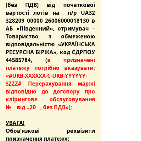
(без ПДВ) від початкової 
вартості лотів на  п/р UA32 
328209 00000 26006000018130 в 
АБ «Південний», отримувач – 
Товариство з обмеженою 
відповідальністю «УКРАЇНСЬКА 
РЕСУРСНА БІРЖА», код ЄДРПОУ 
44585784, (
в призначені 
платежу потрібно вказувати: 
«#URB-XXXXXX-C-URB-YYYYYY-
SZZZ# Перерахування маржі 
відповідно до договору про 
клірингове обслуговування 
№__ від ..20__, без ПДВ»
);
УВАГА!
Обов’язкові реквізити 
призначення платежу: