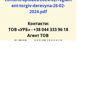
ent-torgiv-derevyna-26-02-
2024.pdf
Контакти:
ТОВ «УРБ» - +38 044 333 96 18
Агент ТОВ 
«ЗУТСБ»: +380674800012; 
+380504044498 
Чекаємо на Вас та на Ваші 
дзвінки!
Останні пости
Дивитися всі