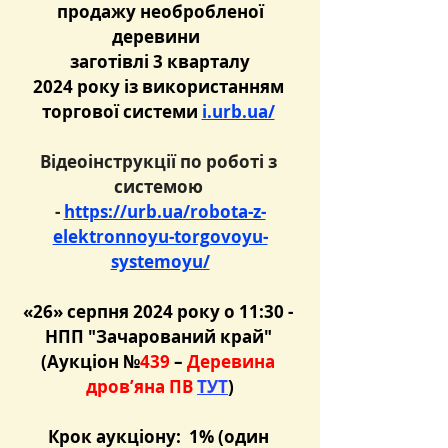
продажу необробленої 
деревини  
 заготівлі 3 кварталу 
2024 року із використанням 
торгової системи 
i.urb.ua/
Відеоінструкції по роботі з 
системою 
- 
https://urb.ua/robota-z-
elektronnoyu-torgovoyu-
systemoyu/
«26» серпня 2024 року о 11:30 - 
НПП "Зачарований край"
(Аукціон №
439
 – 
Деревина 
дров’яна ПВ
ТУТ
)
Крок аукціону:  1% (один 