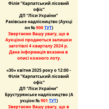
Філія "Карпатський лісовий 
офіс"
ДП "Ліси України" 
Рахівське надлісництво (Аукці
он №
 900 
ТУТ
)
Звертаємо Вашу увагу, що в 
Аукціоні продаються залишки 
заготівлі 4 кварталу 2024 р. 
Дана інформація вказана в 
описі кожного лоту.
«30» квітня 2025 року о 12:00 - 
Філія "Карпатський лісовий 
офіс"
ДП "Ліси України" 
Брустурянське надлісництво (А
укціон №
 901 
ТУТ
)
Звертаємо Вашу увагу, що в 