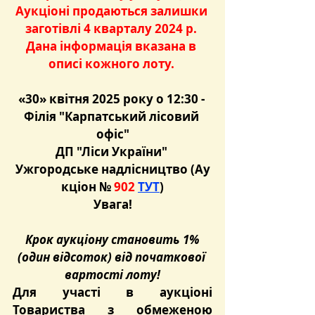
Аукціоні продаються залишки 
заготівлі 4 кварталу 2024 р. 
Дана інформація вказана в 
описі кожного лоту. 
«30» квітня 2025 року о 12:30 - 
Філія "Карпатський лісовий 
офіс"
ДП "Ліси України" 
Ужгородське надлісництво (Ау
кціон №
 902 
ТУТ
)
Увага!
Крок аукціону становить 1% 
(один відсоток) від початкової 
вартості лоту!
Для участі в аукціоні 
Товариства з обмеженою 