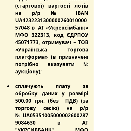
(стартової) вартості лотів 
на р/р № IBAN 
UA4232231300000260010000
57048 в  АТ «Укрексімбанк» 
МФО 322313, код ЄДРПОУ 
45071773, отримувач – ТОВ 
«Українська торгова 
платформа» (в призначені 
потрібно вказувати № 
аукціону);
сплачують плату за 
обробку даних у розмірі 
500,00 грн. (без  ПДВ) (за 
торгову сесію) на
 р/р 
№ 
UA05351005000002600287
9084630 в АТ 
"УКРСИББАНК", МФО 