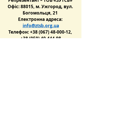
Репрезентант – ТОВ «ЗУТСБ» 
Офіс: 88015, м. Ужгород, вул. 
Богомольця, 21 
Електронна адреса: 
info@ztsb.org.ua
Телефон: +38 (067) 48-000-12, 
+38 (050) 40-444-98
Розпорядок роботи  ТОВ 
«Українська торгова 
платформа»:
понеділок – п’ятниця з 9.00 до 
18.00
 Розпорядок роботи 
Репрезентанта ТОВ «ЗУТСБ»:
понеділок – четвер з 9.00 до 
18.00,
п’ятниця – з 9.00 до 17.00