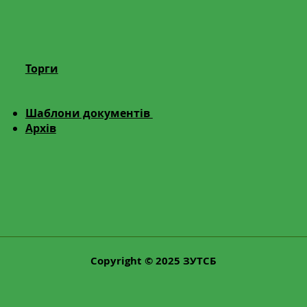
"Українська торгова
"Укр
платформа" (код ЄДРПОУ
плат
45071773) із залученням
4507
Репрезентанта
Репр
Торги
Шаблони документів
Архів
Copyright © 2025 ЗУТСБ