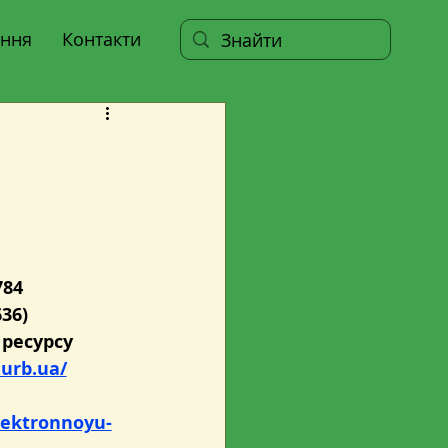
ння
Контакти
84 
36) 
ресурсу
.urb.ua/
elektronnoyu-