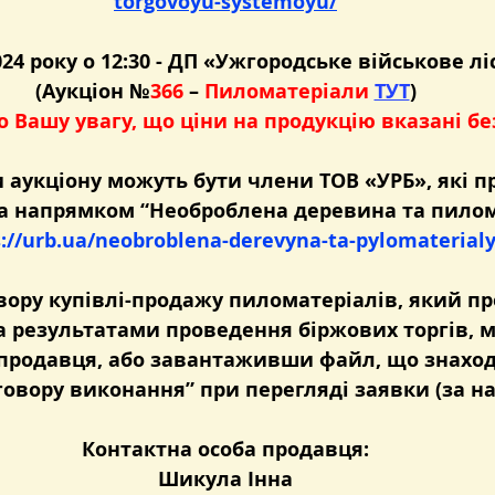
torgovoyu-systemoyu/
4 року о 12:30 - 
ДП «Ужгородське військове л
(Аукціон №
366
 – 
Пиломатеріали
ТУТ
)
 Вашу увагу, що ціни на продукцію вказані бе
 аукціону можуть бути члени ТОВ «УРБ», які 
а напрямком “Необроблена деревина та пилом
://urb.ua/neobroblena-derevyna-ta-pylomaterialy
ору купівлі-продажу пиломатеріалів, який пр
а результатами проведення біржових торгів, 
продавця, або завантаживши файл, що знаходи
овору виконання” при перегляді заявки (за на
Контактна особа продавця:
Шикула Інна