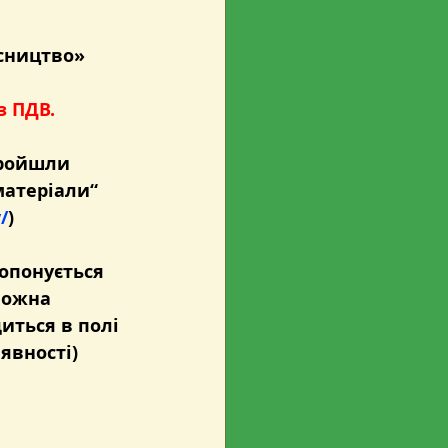
ісництво»
з ПДВ.
пройшли 
атеріали“ 
/
)
опонується 
можна 
ться в полі 
явності)