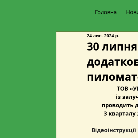
Головна
Нов
24 лип. 2024 р.
30 липня
додатков
пиломате
ТОВ «У
із залу
проводить д
3 кварталу 
Відеоінструкції 