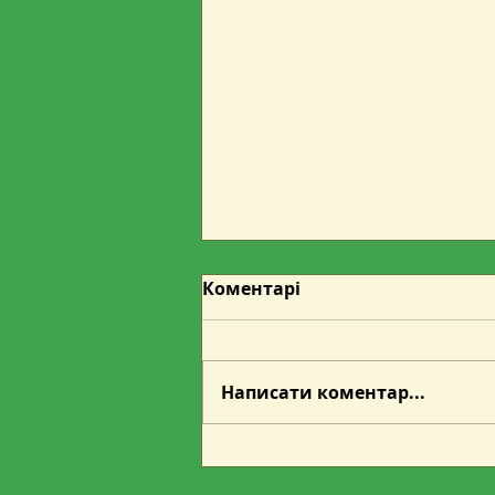
12 серпня відбудеться
Коментарі
Додатковий аукціон з
продажу з продажу
Шановні учасники торгової
деревини дров’яної
сесії з продажу
Написати коментар...
лісоматеріалів та деревини
дров’яної! Товариство з
обмеженою
відповідальністю