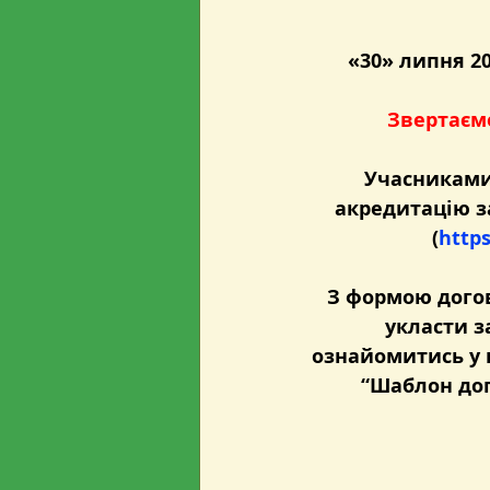
«30» липня 202
Звертаємо
Учасниками
акредитацію з
(
https
З формою догов
укласти з
ознайомитись у 
“Шаблон дог