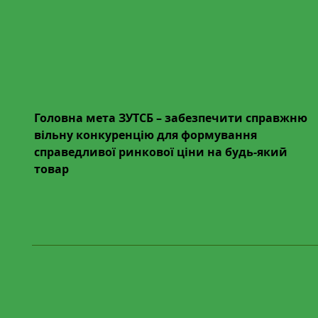
"Українська торгова
платформа" (код ЄДРПОУ
45071773) із залученням
Репрезентанта
Головна мета ЗУТСБ – забезпечити справжню
вільну конкуренцію для формування
справедливої ринкової ціни на будь-який
товар